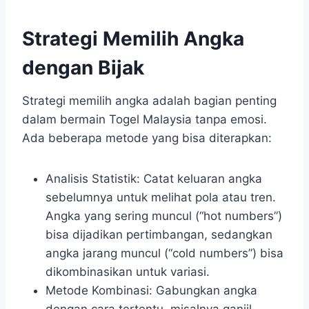
Strategi Memilih Angka
dengan Bijak
Strategi memilih angka adalah bagian penting
dalam bermain Togel Malaysia tanpa emosi.
Ada beberapa metode yang bisa diterapkan:
Analisis Statistik: Catat keluaran angka
sebelumnya untuk melihat pola atau tren.
Angka yang sering muncul (“hot numbers”)
bisa dijadikan pertimbangan, sedangkan
angka jarang muncul (“cold numbers”) bisa
dikombinasikan untuk variasi.
Metode Kombinasi: Gabungkan angka
dengan cara tertentu, misalnya ganjil-