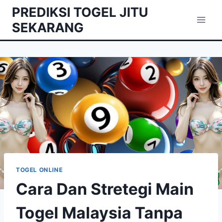
Skip
PREDIKSI TOGEL JITU
to
SEKARANG
content
TOGEL ONLINE
Cara Dan Stretegi Main
Togel Malaysia Tanpa