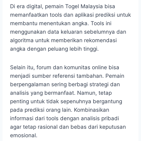
Di era digital, pemain Togel Malaysia bisa
memanfaatkan tools dan aplikasi prediksi untuk
membantu menentukan angka. Tools ini
menggunakan data keluaran sebelumnya dan
algoritma untuk memberikan rekomendasi
angka dengan peluang lebih tinggi.
Selain itu, forum dan komunitas online bisa
menjadi sumber referensi tambahan. Pemain
berpengalaman sering berbagi strategi dan
analisis yang bermanfaat. Namun, tetap
penting untuk tidak sepenuhnya bergantung
pada prediksi orang lain. Kombinasikan
informasi dari tools dengan analisis pribadi
agar tetap rasional dan bebas dari keputusan
emosional.