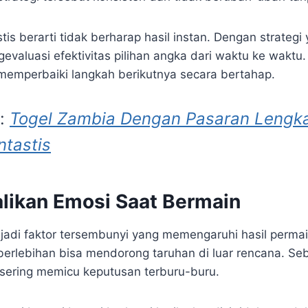
tis berarti tidak berharap hasil instan. Dengan strategi 
valuasi efektivitas pilihan angka dari waktu ke waktu. 
emperbaiki langkah berikutnya secara bertahap.
a:
Togel Zambia Dengan Pasaran Lengk
ntastis
ikan Emosi Saat Bermain
jadi faktor tersembunyi yang memengaruhi hasil perma
berlebihan bisa mendorong taruhan di luar rencana. Seb
l sering memicu keputusan terburu-buru.