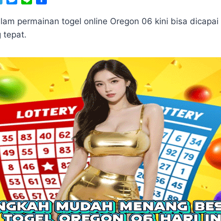
e
e
i
h
l
s
n
a
am permainan togel online Oregon 06 kini bisa dicapai
e
s
e
r
 tepat.
g
e
e
r
n
a
g
m
e
r