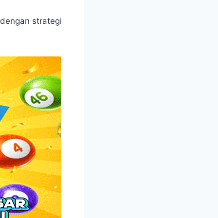
 dengan strategi