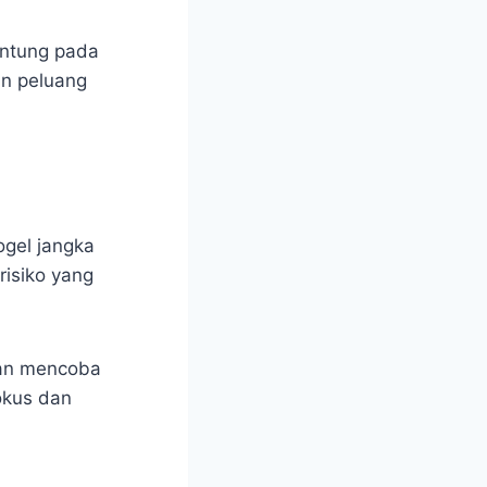
antung pada
an peluang
ogel jangka
risiko yang
dan mencoba
okus dan