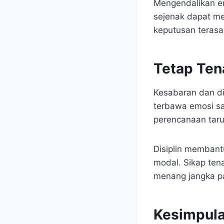
Mengendalikan emo
sejenak dapat me
keputusan terasa 
Tetap Ten
Kesabaran dan dis
terbawa emosi saa
perencanaan tar
Disiplin membant
modal. Sikap ten
menang jangka pan
Kesimpul