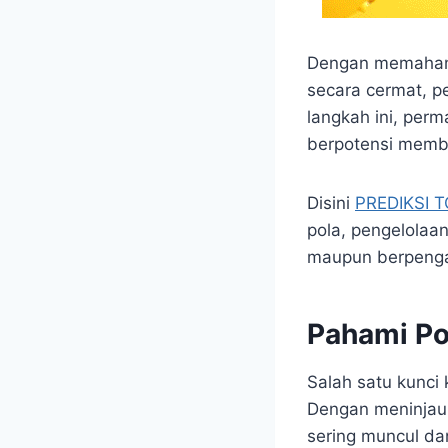
Dengan memahami
secara cermat, p
langkah ini, per
berpotensi membe
Disini
PREDIKSI 
pola, pengelolaan
maupun berpeng
Pahami Po
Salah satu kunci
Dengan meninjau 
sering muncul da