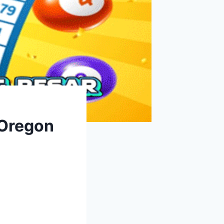
 Oregon