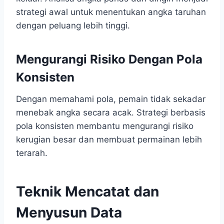
strategi awal untuk menentukan angka taruhan
dengan peluang lebih tinggi.
Mengurangi Risiko Dengan Pola
Konsisten
Dengan memahami pola, pemain tidak sekadar
menebak angka secara acak. Strategi berbasis
pola konsisten membantu mengurangi risiko
kerugian besar dan membuat permainan lebih
terarah.
Teknik Mencatat dan
Menyusun Data