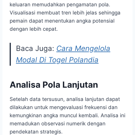
keluaran memudahkan pengamatan pola.
Visualisasi membuat tren lebih jelas sehingga
pemain dapat menentukan angka potensial
dengan lebih cepat.
Baca Juga:
Cara Mengelola
Modal Di Togel Polandia
Analisa Pola Lanjutan
Setelah data tersusun, analisa lanjutan dapat
dilakukan untuk mengevaluasi frekuensi dan
kemungkinan angka muncul kembali. Analisa ini
memadukan observasi numerik dengan
pendekatan strategis.