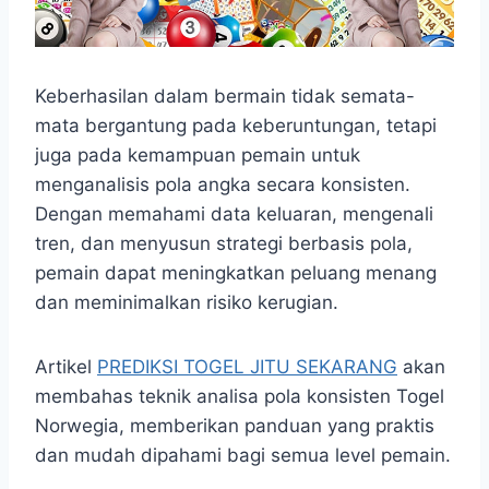
Keberhasilan dalam bermain tidak semata-
mata bergantung pada keberuntungan, tetapi
juga pada kemampuan pemain untuk
menganalisis pola angka secara konsisten.
Dengan memahami data keluaran, mengenali
tren, dan menyusun strategi berbasis pola,
pemain dapat meningkatkan peluang menang
dan meminimalkan risiko kerugian.
Artikel
PREDIKSI TOGEL JITU SEKARANG
akan
membahas teknik analisa pola konsisten Togel
Norwegia, memberikan panduan yang praktis
dan mudah dipahami bagi semua level pemain.