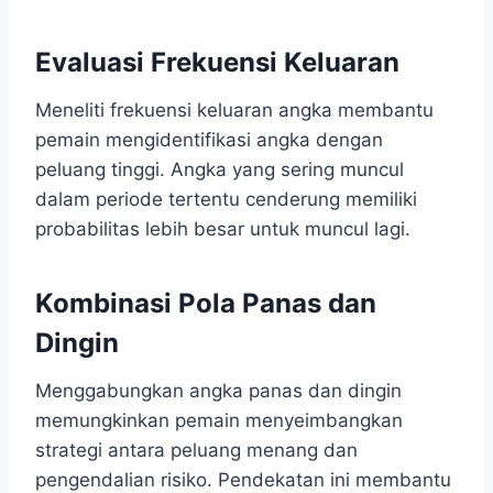
Evaluasi Frekuensi Keluaran
Meneliti frekuensi keluaran angka membantu
pemain mengidentifikasi angka dengan
peluang tinggi. Angka yang sering muncul
dalam periode tertentu cenderung memiliki
probabilitas lebih besar untuk muncul lagi.
Kombinasi Pola Panas dan
Dingin
Menggabungkan angka panas dan dingin
memungkinkan pemain menyeimbangkan
strategi antara peluang menang dan
pengendalian risiko. Pendekatan ini membantu