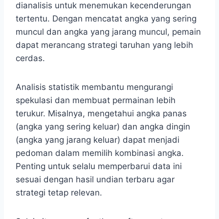
dianalisis untuk menemukan kecenderungan
tertentu. Dengan mencatat angka yang sering
muncul dan angka yang jarang muncul, pemain
dapat merancang strategi taruhan yang lebih
cerdas.
Analisis statistik membantu mengurangi
spekulasi dan membuat permainan lebih
terukur. Misalnya, mengetahui angka panas
(angka yang sering keluar) dan angka dingin
(angka yang jarang keluar) dapat menjadi
pedoman dalam memilih kombinasi angka.
Penting untuk selalu memperbarui data ini
sesuai dengan hasil undian terbaru agar
strategi tetap relevan.