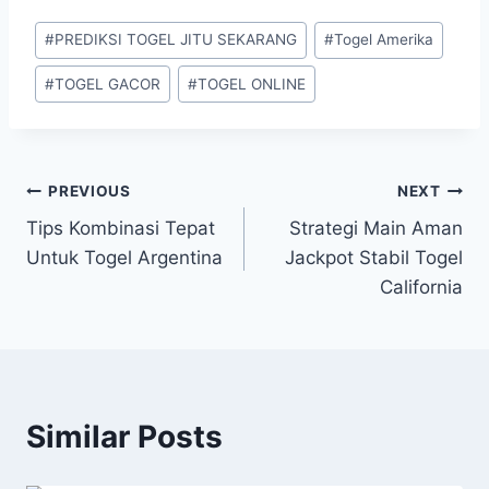
Post
#
PREDIKSI TOGEL JITU SEKARANG
#
Togel Amerika
Tags:
#
TOGEL GACOR
#
TOGEL ONLINE
Post
PREVIOUS
NEXT
Tips Kombinasi Tepat
Strategi Main Aman
navigation
Untuk Togel Argentina
Jackpot Stabil Togel
California
Similar Posts