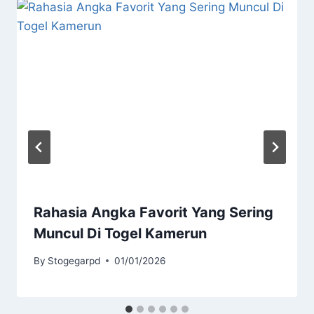
Rahasia Angka Favorit Yang Sering
Muncul Di Togel Kamerun
By
Stogegarpd
01/01/2026