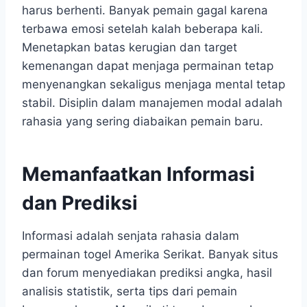
harus berhenti. Banyak pemain gagal karena
terbawa emosi setelah kalah beberapa kali.
Menetapkan batas kerugian dan target
kemenangan dapat menjaga permainan tetap
menyenangkan sekaligus menjaga mental tetap
stabil. Disiplin dalam manajemen modal adalah
rahasia yang sering diabaikan pemain baru.
Memanfaatkan Informasi
dan Prediksi
Informasi adalah senjata rahasia dalam
permainan togel Amerika Serikat. Banyak situs
dan forum menyediakan prediksi angka, hasil
analisis statistik, serta tips dari pemain