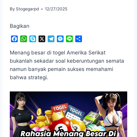
By
Stogegarpd
12/27/2025
Bagikan
F
W
S
X
T
M
L
S
a
h
k
e
e
i
h
c
a
y
l
s
n
a
Menang besar di togel Amerika Serikat
e
t
p
e
s
e
r
bukanlah sekadar soal keberuntungan semata
b
s
e
g
e
e
namun banyak pemain sukses memahami
o
A
r
n
bahwa strategi.
o
p
a
g
k
p
m
e
r