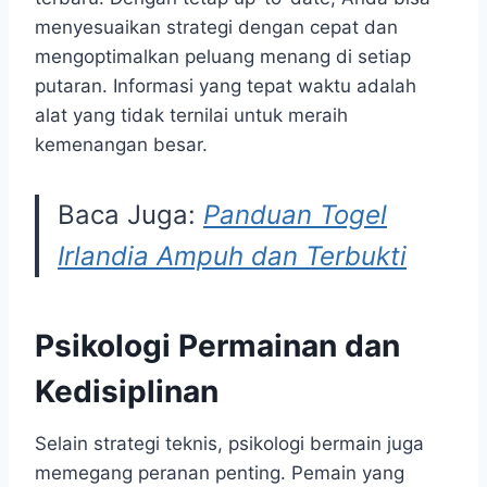
menyesuaikan strategi dengan cepat dan
mengoptimalkan peluang menang di setiap
putaran. Informasi yang tepat waktu adalah
alat yang tidak ternilai untuk meraih
kemenangan besar.
Baca Juga:
Panduan Togel
Irlandia Ampuh dan Terbukti
Psikologi Permainan dan
Kedisiplinan
Selain strategi teknis, psikologi bermain juga
memegang peranan penting. Pemain yang