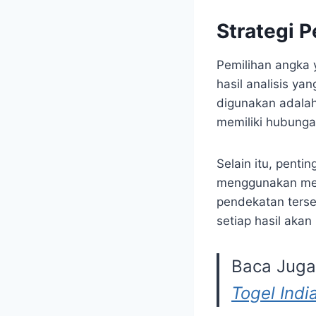
Strategi 
Pemilihan angka 
hasil analisis y
digunakan adalah
memiliki hubunga
Selain itu, penti
menggunakan met
pendekatan terseb
setiap hasil akan
Baca Jug
Togel Indi