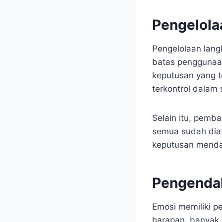
Pengelola
Pengelolaan lang
batas penggunaan
keputusan yang t
terkontrol dalam 
Selain itu, pemb
semua sudah diat
keputusan mendad
Pengendal
Emosi memiliki p
harapan, banyak 