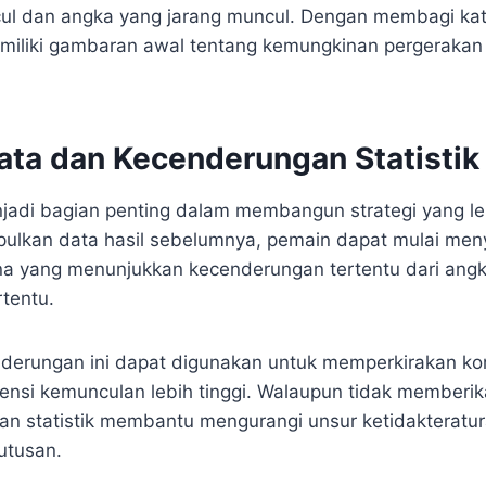
ul dan angka yang jarang muncul. Dengan membagi kate
miliki gambaran awal tentang kemungkinan pergerakan
Data dan Kecenderungan Statistik
njadi bagian penting dalam membangun strategi yang le
lkan data hasil sebelumnya, pemain dapat mulai men
ana yang menunjukkan kecenderungan tertentu dari ang
rtentu.
nderungan ini dapat digunakan untuk memperkirakan k
tensi kemunculan lebih tinggi. Walaupun tidak memberi
an statistik membantu mengurangi unsur ketidakteratu
utusan.