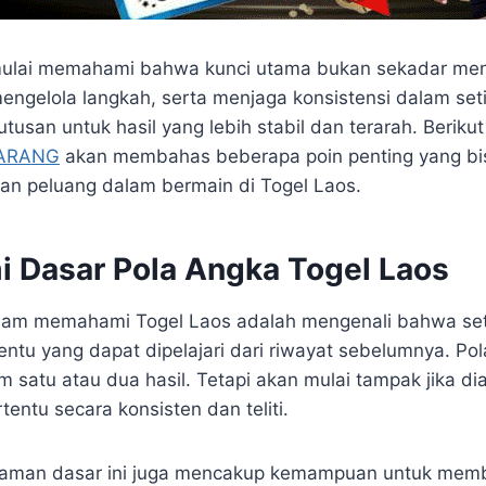
ulai memahami bahwa kunci utama bukan sekadar men
ngelola langkah, serta menjaga konsistensi dalam set
usan untuk hasil yang lebih stabil dan terarah. Berikut 
KARANG
akan membahas beberapa poin penting yang b
n peluang dalam bermain di Togel Laos.
Dasar Pola Angka Togel Laos
lam memahami Togel Laos adalah mengenali bahwa seti
tentu yang dapat dipelajari dari riwayat sebelumnya. Pola
lam satu atau dua hasil. Tetapi akan mulai tampak jika d
tentu secara konsisten dan teliti.
ahaman dasar ini juga mencakup kemampuan untuk me