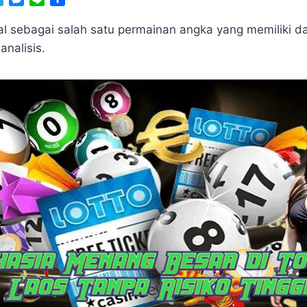
e
e
i
h
l
s
n
a
l sebagai salah satu permainan angka yang memiliki day
e
s
e
r
analisis.
g
e
e
r
n
a
g
m
e
r