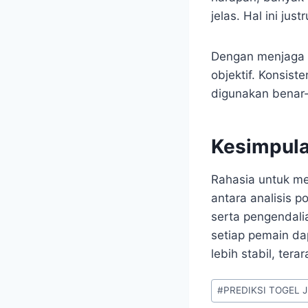
jelas. Hal ini j
Dengan menjaga k
objektif. Konsist
digunakan benar-b
Kesimpul
Rahasia untuk me
antara analisis p
serta pengendal
setiap pemain d
lebih stabil, ter
Post
#
PREDIKSI TOGEL 
Tags: