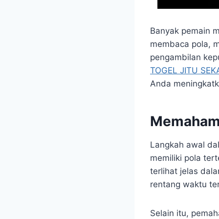
Banyak pemain m
membaca pola, me
pengambilan keput
TOGEL JITU SE
Anda meningkatka
Memahami 
Langkah awal da
memiliki pola ter
terlihat jelas da
rentang waktu ter
Selain itu, pem