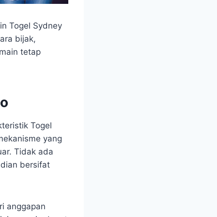
n Togel Sydney
ra bijak,
main tetap
to
eristik Togel
 mekanisme yang
ar. Tidak ada
dian bersifat
ri anggapan