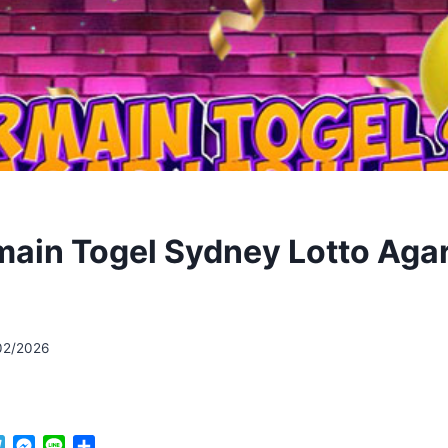
main Togel Sydney Lotto Agar
02/2026
T
M
L
S