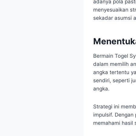
adanya pola past
menyesuaikan str
sekadar asumsi 
Menentuka
Bermain Togel Sy
dalam memilih an
angka tertentu y
sendiri, seperti 
angka.
Strategi ini mem
impulsif. Dengan
memahami hasil s