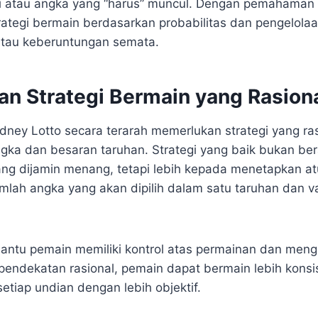
i atau angka yang “harus” muncul. Dengan pemahaman 
ategi bermain berdasarkan probabilitas dan pengelola
atau keberuntungan semata.
n Strategi Bermain yang Rasion
dney Lotto secara terarah memerlukan strategi yang ras
gka dan besaran taruhan. Strategi yang baik bukan be
ang dijamin menang, tetapi lebih kepada menetapkan a
jumlah angka yang akan dipilih dalam satu taruhan dan v
bantu pemain memiliki kontrol atas permainan dan men
 pendekatan rasional, pemain dapat bermain lebih konsi
etiap undian dengan lebih objektif.