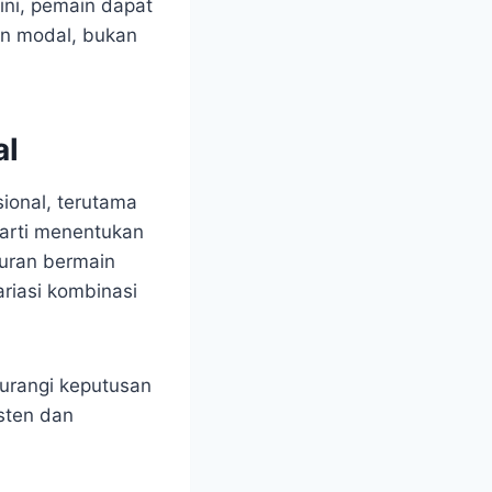
ini, pemain dapat
an modal, bukan
al
ional, terutama
rarti menentukan
turan bermain
ariasi kombinasi
gurangi keputusan
sten dan