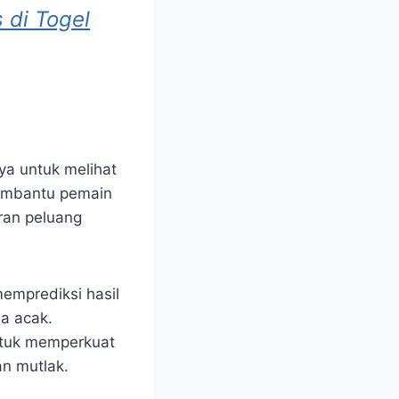
 di Togel
a untuk melihat
membantu pemain
ran peluang
memprediksi hasil
wa acak.
untuk memperkuat
n mutlak.