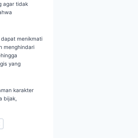
 agar tidak
bahwa
 dapat menikmati
in menghindari
ehingga
ogis yang
aman karakter
 bijak,
E