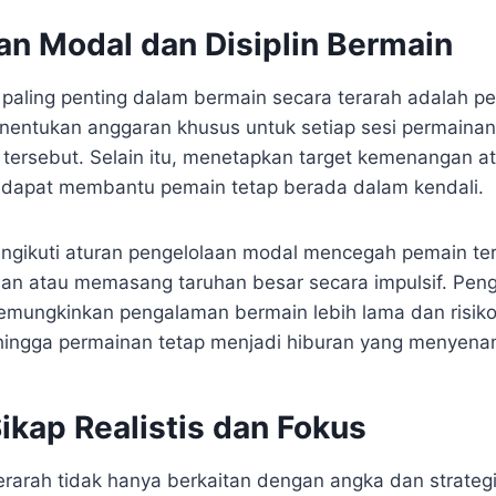
an Modal dan Disiplin Bermain
 paling penting dalam bermain secara terarah adalah p
entukan anggaran khusus untuk setiap sesi permainan
tersebut. Selain itu, menetapkan target kemenangan a
i dapat membantu pemain tetap berada dalam kendali.
engikuti aturan pengelolaan modal mencegah pemain te
an atau memasang taruhan besar secara impulsif. Pen
emungkinkan pengalaman bermain lebih lama dan risiko
hingga permainan tetap menjadi hiburan yang menyena
ikap Realistis dan Fokus
rarah tidak hanya berkaitan dengan angka dan strategi,