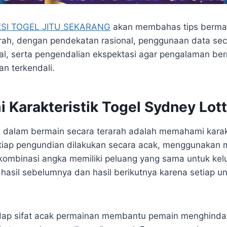
KSI TOGEL JITU SEKARANG
akan membahas tips bermai
arah, dengan pendekatan rasional, penggunaan data seca
l, serta pengendalian ekspektasi agar pengalaman ber
n terkendali.
Karakteristik Togel Sydney Lot
dalam bermain secara terarah adalah memahami karakt
etiap pengundian dilakukan secara acak, menggunakan
kombinasi angka memiliki peluang yang sama untuk kelu
hasil sebelumnya dan hasil berikutnya karena setiap un
dap sifat acak permainan membantu pemain menghinda