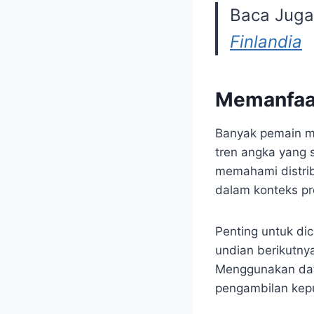
Baca Jug
Finlandia
Memanfaat
Banyak pemain m
tren angka yang 
memahami distri
dalam konteks pro
Penting untuk di
undian berikutny
Menggunakan data
pengambilan kepu