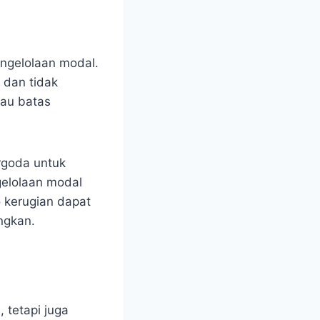
engelolaan modal.
 dan tidak
tau batas
rgoda untuk
gelolaan modal
 kerugian dapat
ngkan.
 tetapi juga