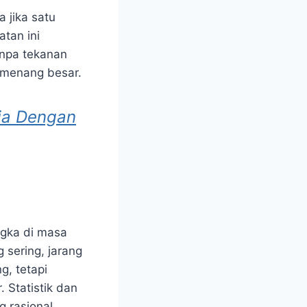
 jika satu
tan ini
anpa tekanan
 menang besar.
lia Dengan
gka di masa
 sering, jarang
g, tetapi
 Statistik dan
 rasional.