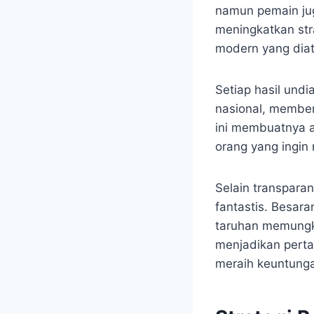
namun pemain jug
meningkatkan stra
modern yang diat
Setiap hasil undi
nasional, member
ini membuatnya a
orang yang ingin
Selain transpara
fantastis. Besara
taruhan memungki
menjadikan perta
meraih keuntungan