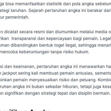
a bisa memanfaatkan statistik dan pola angka sebelu
tegi taruhan. Sejarah pertaruhan angka ini berakar dari
ur pemerintah.
an dicatat secara resmi dan diumumkan melalui media on
ikan transparansi dan kepercayaan bagi pemain. Legal
man dibandingkan bentuk togel ilegal, sehingga menar
 mencoba keberuntungan tanpa risiko hukum.
nsi dan keamanan, pertaruhan angka ini menawarkan h
n jackpot sering kali membuat pemain antusias, sementa
nkan pemain menyesuaikan risiko dan peluang. Kombin
ruhan angka ini bukan sekadar hiburan, tetapi juga ke
 signifikan dengan strategi tepat dan disiplin bermain.