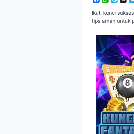
a
h
k
c
a
y
Ikuti kunci sukse
e
t
p
tips aman untuk 
b
s
e
o
A
o
p
k
p