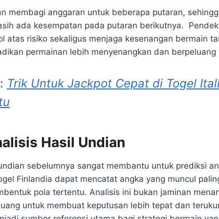
n membagi anggaran untuk beberapa putaran, sehingga
asih ada kesempatan pada putaran berikutnya. Pendeka
 atas risiko sekaligus menjaga kesenangan bermain t
jadikan permainan lebih menyenangkan dan berpeluang
a:
Trik Untuk Jackpot Cepat di Togel Ita
tu
alisis Hasil Undian
undian sebelumnya sangat membantu untuk prediksi an
gel Finlandia dapat mencatat angka yang muncul paling
bentuk pola tertentu. Analisis ini bukan jaminan menan
uang untuk membuat keputusan lebih tepat dan terukur.
jadi sumber referensi utama bagi strategi bermain yang