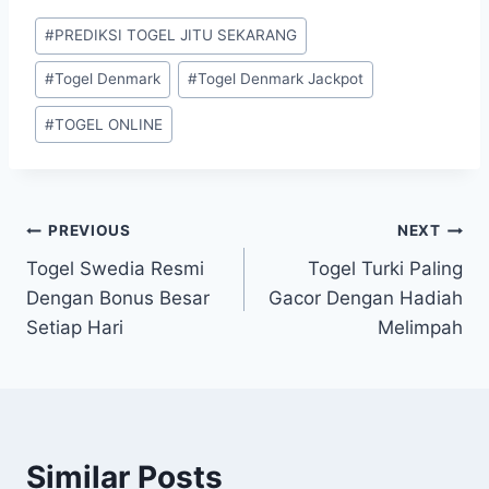
Post
#
PREDIKSI TOGEL JITU SEKARANG
Tags:
#
Togel Denmark
#
Togel Denmark Jackpot
#
TOGEL ONLINE
Post
PREVIOUS
NEXT
Togel Swedia Resmi
Togel Turki Paling
navigation
Dengan Bonus Besar
Gacor Dengan Hadiah
Setiap Hari
Melimpah
Similar Posts