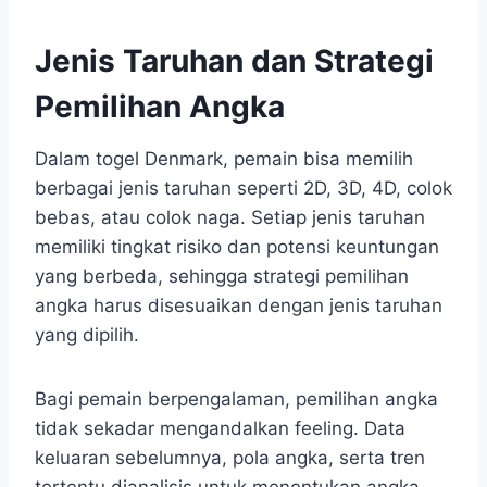
Jenis Taruhan dan Strategi
Pemilihan Angka
Dalam togel Denmark, pemain bisa memilih
berbagai jenis taruhan seperti 2D, 3D, 4D, colok
bebas, atau colok naga. Setiap jenis taruhan
memiliki tingkat risiko dan potensi keuntungan
yang berbeda, sehingga strategi pemilihan
angka harus disesuaikan dengan jenis taruhan
yang dipilih.
Bagi pemain berpengalaman, pemilihan angka
tidak sekadar mengandalkan feeling. Data
keluaran sebelumnya, pola angka, serta tren
tertentu dianalisis untuk menentukan angka