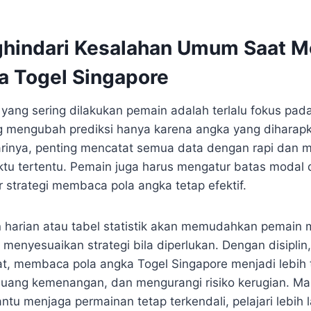
ghindari Kesalahan Umum Saat 
a Togel Singapore
ang sering dilakukan pemain adalah terlalu fokus pada
ing mengubah prediksi hanya karena angka yang diharap
inya, penting mencatat semua data dengan rapi dan m
tu tertentu. Pemain juga harus mengatur batas modal 
strategi membaca pola angka tetap efektif.
harian atau tabel statistik akan memudahkan pemain 
n menyesuaikan strategi bila diperlukan. Dengan disiplin
pat, membaca pola angka Togel Singapore menjadi lebih 
luang kemenangan, dan mengurangi risiko kerugian. M
u menjaga permainan tetap terkendali, pelajari lebih l