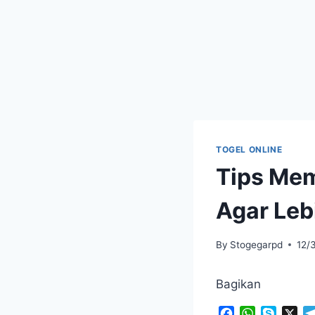
TOGEL ONLINE
Tips Mem
Agar Leb
By
Stogegarpd
12/
Bagikan
F
W
S
X