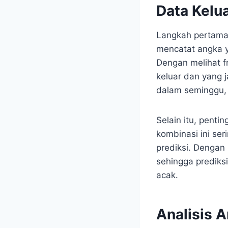
Data Kelu
Langkah pertama
mencatat angka y
Dengan melihat f
keluar dan yang j
dalam seminggu, 
Selain itu, pent
kombinasi ini se
prediksi. Dengan 
sehingga prediks
acak.
Analisis 