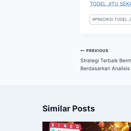
TOGEL JITU SE
Post
#
PREDIKSI TOGEL 
Tags:
Post
PREVIOUS
Strategi Terbaik Ber
navigation
Berdasarkan Analisis
Similar Posts