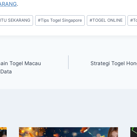
KARANG
.
JITU SEKARANG
#
Tips Togel Singapore
#
TOGEL ONLINE
#
T
main Togel Macau
Strategi Togel Hon
 Data