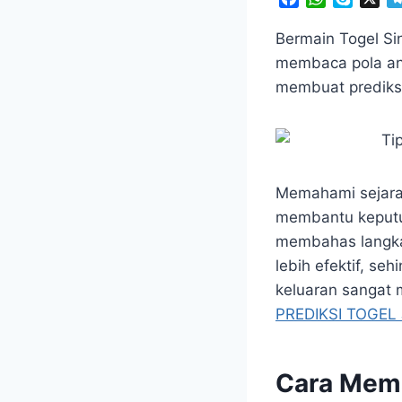
a
h
k
c
a
y
Bermain Togel Si
e
t
p
membaca pola ang
b
s
e
membuat prediksi 
o
A
o
p
k
p
Memahami sejarah
membantu keputus
membahas langka
lebih efektif, se
keluaran sangat
PREDIKSI TOGEL
Cara Mema