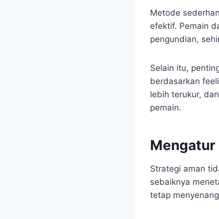
Metode sederhana
efektif. Pemain 
pengundian, sehi
Selain itu, pent
berdasarkan feel
lebih terukur, d
pemain.
Mengatur 
Strategi aman tid
sebaiknya meneta
tetap menyenang