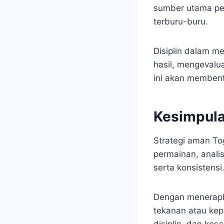
sumber utama pen
terburu-buru.
Disiplin dalam m
hasil, mengevalua
ini akan membent
Kesimpul
Strategi aman T
permainan, anali
serta konsistensi
Dengan menerapka
tekanan atau kep
disiplin, dan ke