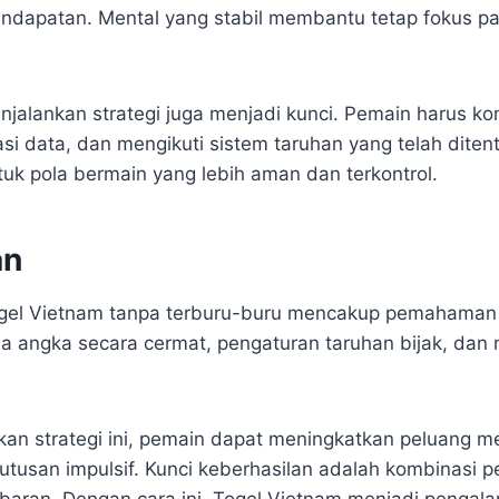
dapatan. Mental yang stabil membantu tetap fokus pa
enjalankan strategi juga menjadi kunci. Pemain harus k
si data, dan mengikuti sistem taruhan yang telah diten
uk pola bermain yang lebih aman dan terkontrol.
an
ogel Vietnam tanpa terburu-buru mencakup pemahaman
sa angka secara cermat, pengaturan taruhan bijak, dan
.
n strategi ini, pemain dapat meningkatkan peluang m
utusan impulsif. Kunci keberhasilan adalah kombinasi 
sabaran. Dengan cara ini, Togel Vietnam menjadi penga