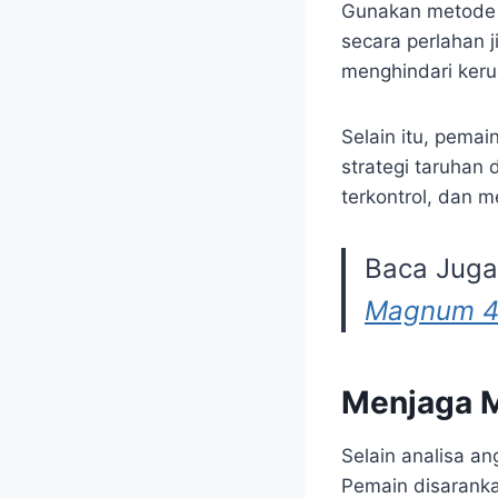
Gunakan metode t
secara perlahan 
menghindari keru
Selain itu, pema
strategi taruhan
terkontrol, dan m
Baca Jug
Magnum 
Menjaga M
Selain analisa a
Pemain disaranka