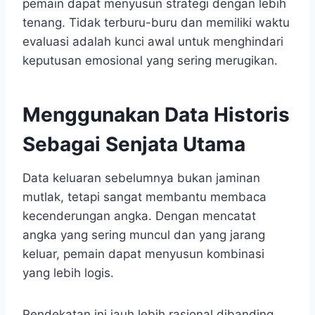
pemain dapat menyusun strategi dengan lebih
tenang. Tidak terburu-buru dan memiliki waktu
evaluasi adalah kunci awal untuk menghindari
keputusan emosional yang sering merugikan.
Menggunakan Data Historis
Sebagai Senjata Utama
Data keluaran sebelumnya bukan jaminan
mutlak, tetapi sangat membantu membaca
kecenderungan angka. Dengan mencatat
angka yang sering muncul dan yang jarang
keluar, pemain dapat menyusun kombinasi
yang lebih logis.
Pendekatan ini jauh lebih rasional dibanding