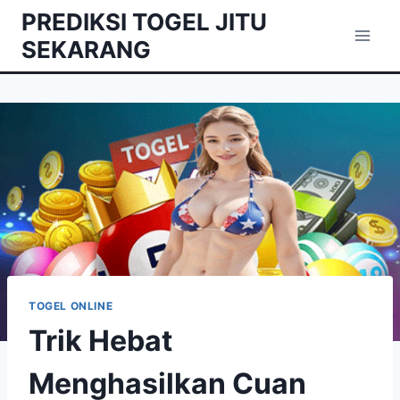
Skip
PREDIKSI TOGEL JITU
to
SEKARANG
content
TOGEL ONLINE
Trik Hebat
Menghasilkan Cuan