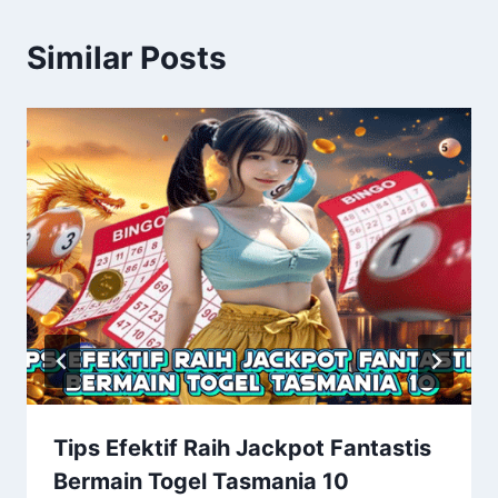
Similar Posts
Tips Efektif Raih Jackpot Fantastis
Bermain Togel Tasmania 10