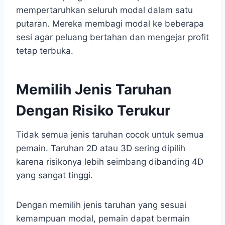
mempertaruhkan seluruh modal dalam satu
putaran. Mereka membagi modal ke beberapa
sesi agar peluang bertahan dan mengejar profit
tetap terbuka.
Memilih Jenis Taruhan
Dengan Risiko Terukur
Tidak semua jenis taruhan cocok untuk semua
pemain. Taruhan 2D atau 3D sering dipilih
karena risikonya lebih seimbang dibanding 4D
yang sangat tinggi.
Dengan memilih jenis taruhan yang sesuai
kemampuan modal, pemain dapat bermain