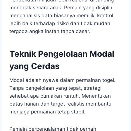
menebak secara acak. Pemain yang disiplin
menganalisis data biasanya memiliki kontrol
lebih baik terhadap risiko dan tidak mudah
tergoda angka instan tanpa dasar.
Teknik Pengelolaan Modal
yang Cerdas
Modal adalah nyawa dalam permainan togel.
Tanpa pengelolaan yang tepat, strategi
sehebat apa pun akan runtuh. Menentukan
batas harian dan target realistis membantu
menjaga permainan tetap stabil.
Pemain berpengalaman tidak pernah