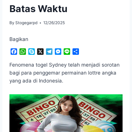
Batas Waktu
By
Stogegarpd
12/26/2025
Bagikan
F
W
S
X
T
M
L
S
a
h
k
e
e
i
h
c
a
y
l
s
n
a
Fenomena togel Sydney telah menjadi sorotan
e
t
p
e
s
e
r
bagi para penggemar permainan lottre angka
b
s
e
g
e
e
yang ada di Indonesia.
o
A
r
n
o
p
a
g
k
p
m
e
r