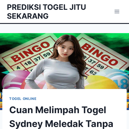
Skip
PREDIKSI TOGEL JITU
to
SEKARANG
content
TOGEL ONLINE
Cuan Melimpah Togel
Sydney Meledak Tanpa