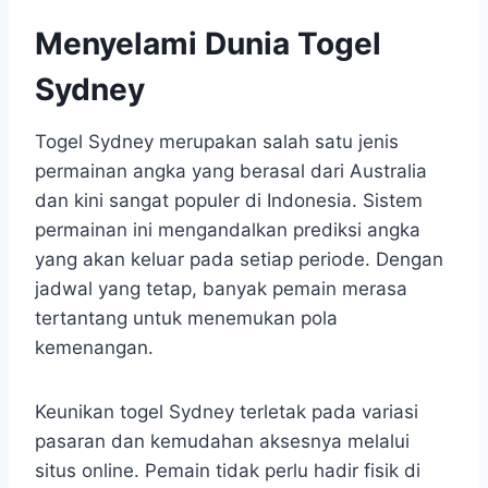
Menyelami Dunia Togel
Sydney
Togel Sydney merupakan salah satu jenis
permainan angka yang berasal dari Australia
dan kini sangat populer di Indonesia. Sistem
permainan ini mengandalkan prediksi angka
yang akan keluar pada setiap periode. Dengan
jadwal yang tetap, banyak pemain merasa
tertantang untuk menemukan pola
kemenangan.
Keunikan togel Sydney terletak pada variasi
pasaran dan kemudahan aksesnya melalui
situs online. Pemain tidak perlu hadir fisik di