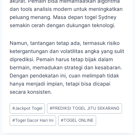
akurat. Pemain bisa memanfaatkan algoritma
dan tools analisis modern untuk meningkatkan
peluang menang. Masa depan togel Sydney
semakin cerah dengan dukungan teknologi.
Namun, tantangan tetap ada, termasuk risiko
ketergantungan dan volatilitas angka yang sulit
diprediksi. Pemain harus tetap bijak dalam
bermain, memadukan strategi dan kesabaran.
Dengan pendekatan ini, cuan melimpah tidak
hanya menjadi impian, tetapi bisa dicapai
secara konsisten.
Post
#
Jackpot Togel
#
PREDIKSI TOGEL JITU SEKARANG
Tags:
#
Togel Gacor Hari Ini
#
TOGEL ONLINE