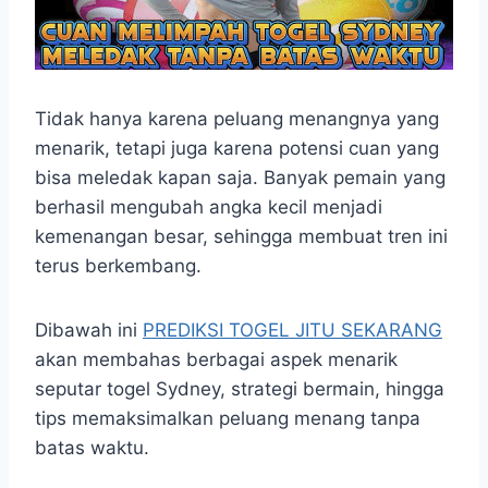
Tidak hanya karena peluang menangnya yang
menarik, tetapi juga karena potensi cuan yang
bisa meledak kapan saja. Banyak pemain yang
berhasil mengubah angka kecil menjadi
kemenangan besar, sehingga membuat tren ini
terus berkembang.
Dibawah ini
PREDIKSI TOGEL JITU SEKARANG
akan membahas berbagai aspek menarik
seputar togel Sydney, strategi bermain, hingga
tips memaksimalkan peluang menang tanpa
batas waktu.