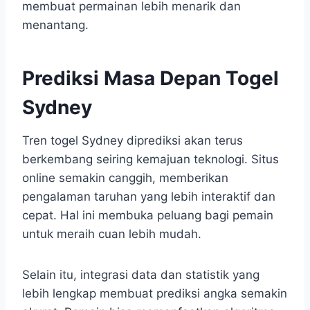
membuat permainan lebih menarik dan
menantang.
Prediksi Masa Depan Togel
Sydney
Tren togel Sydney diprediksi akan terus
berkembang seiring kemajuan teknologi. Situs
online semakin canggih, memberikan
pengalaman taruhan yang lebih interaktif dan
cepat. Hal ini membuka peluang bagi pemain
untuk meraih cuan lebih mudah.
Selain itu, integrasi data dan statistik yang
lebih lengkap membuat prediksi angka semakin