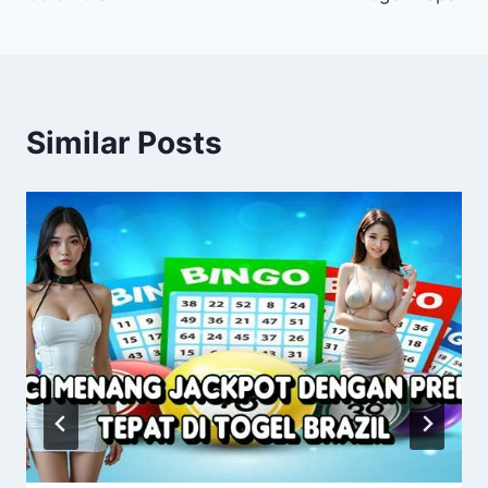
Similar Posts