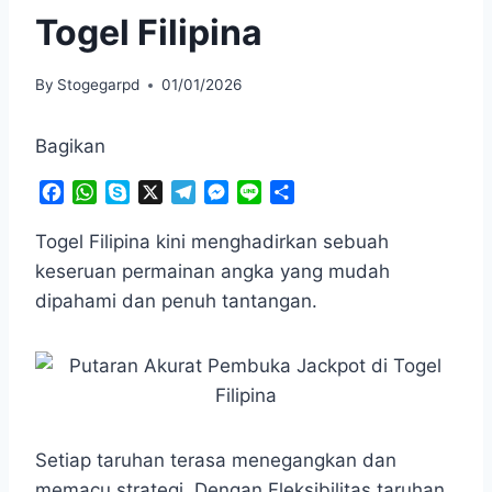
Togel Filipina
By
Stogegarpd
01/01/2026
Bagikan
F
W
S
X
T
M
L
S
a
h
k
e
e
i
h
c
a
y
l
s
n
a
Togel Filipina kini menghadirkan sebuah
e
t
p
e
s
e
r
keseruan permainan angka yang mudah
b
s
e
g
e
e
dipahami dan penuh tantangan.
o
A
r
n
o
p
a
g
k
p
m
e
r
Setiap taruhan terasa menegangkan dan
memacu strategi. Dengan Fleksibilitas taruhan