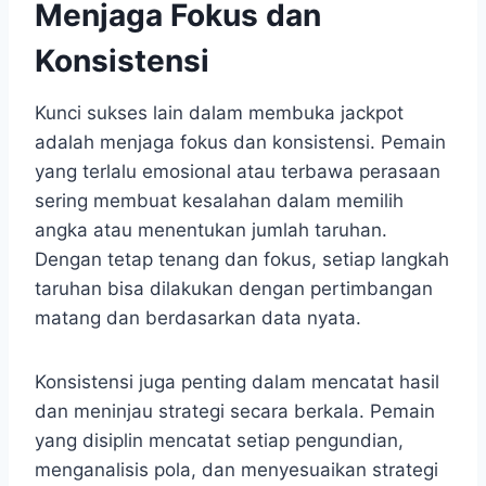
Menjaga Fokus dan
Konsistensi
Kunci sukses lain dalam membuka jackpot
adalah menjaga fokus dan konsistensi. Pemain
yang terlalu emosional atau terbawa perasaan
sering membuat kesalahan dalam memilih
angka atau menentukan jumlah taruhan.
Dengan tetap tenang dan fokus, setiap langkah
taruhan bisa dilakukan dengan pertimbangan
matang dan berdasarkan data nyata.
Konsistensi juga penting dalam mencatat hasil
dan meninjau strategi secara berkala. Pemain
yang disiplin mencatat setiap pengundian,
menganalisis pola, dan menyesuaikan strategi