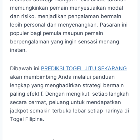
memungkinkan pemain menyesuaikan modal
dan risiko, menjadikan pengalaman bermain
lebih personal dan menyenangkan. Pasaran ini
populer bagi pemula maupun pemain
berpengalaman yang ingin sensasi menang
instan.
Dibawah
ini
PREDIKSI TOGEL JITU SEKARANG
akan
membimbing
Anda
melalui
panduan
lengkap
yang
menghadirkan
strategi
bermain
paling
efektif
.
Dengan
mengikuti
setiap
langkah
secara
cermat
,
peluang
untuk
mendapatkan
jackpot
semakin
terbuka
lebar
setiap
harinya
di
Togel Filipina.