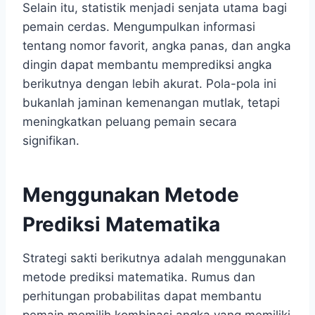
Selain itu, statistik menjadi senjata utama bagi
pemain cerdas. Mengumpulkan informasi
tentang nomor favorit, angka panas, dan angka
dingin dapat membantu memprediksi angka
berikutnya dengan lebih akurat. Pola-pola ini
bukanlah jaminan kemenangan mutlak, tetapi
meningkatkan peluang pemain secara
signifikan.
Menggunakan Metode
Prediksi Matematika
Strategi sakti berikutnya adalah menggunakan
metode prediksi matematika. Rumus dan
perhitungan probabilitas dapat membantu
pemain memilih kombinasi angka yang memiliki