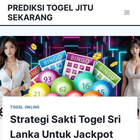
Skip
PREDIKSI TOGEL JITU
to
SEKARANG
content
TOGEL ONLINE
Strategi Sakti Togel Sri
Lanka Untuk Jackpot