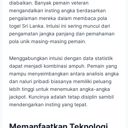
diabaikan. Banyak pemain veteran
mengandalkan insting angka berdasarkan
pengalaman mereka dalam membaca pola
togel Sri Lanka. Intuisi ini sering muncul dari
pengamatan jangka panjang dan pemahaman
pola unik masing-masing pemain.
Menggabungkan intuisi dengan data statistik
dapat menjadi kombinasi ampuh. Pemain yang
mampu menyeimbangkan antara analisis angka
dan naluri pribadi biasanya memiliki peluang
lebih tinggi untuk menemukan angka-angka
jackpot. Kuncinya adalah tetap disiplin sambil
mendengarkan insting yang tepat.
Memanfaatkan Teknologi