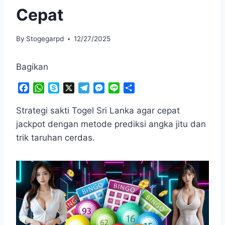
Cepat
By
Stogegarpd
12/27/2025
Bagikan
F
W
S
X
T
M
L
S
a
h
k
e
e
i
h
c
a
y
l
s
n
a
Strategi sakti Togel Sri Lanka agar cepat
e
t
p
e
s
e
r
jackpot dengan metode prediksi angka jitu dan
b
s
e
g
e
e
trik taruhan cerdas.
o
A
r
n
o
p
a
g
k
p
m
e
r