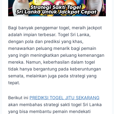
Bagi banyak penggemar togel, meraih jackpot
adalah impian terbesar. Togel Sri Lanka,
dengan pola dan prediksi yang khas,
menawarkan peluang menarik bagi pemain
yang ingin meningkatkan peluang kemenangan
mereka. Namun, keberhasilan dalam togel
tidak hanya bergantung pada keberuntungan
semata, melainkan juga pada strategi yang
tepat.
Berikut ini
PREDIKSI TOGEL JITU SEKARANG
akan membahas strategi sakti togel Sri Lanka
yang bisa membantu pemain mendekati