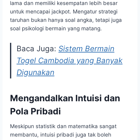
lama dan memiliki kesempatan lebih besar
untuk mencapai jackpot. Mengatur strategi
taruhan bukan hanya soal angka, tetapi juga
soal psikologi bermain yang matang.
Baca Juga:
Sistem Bermain
Togel Cambodia yang Banyak
Digunakan
Mengandalkan Intuisi dan
Pola Pribadi
Meskipun statistik dan matematika sangat
membantu, intuisi pribadi juga tak boleh