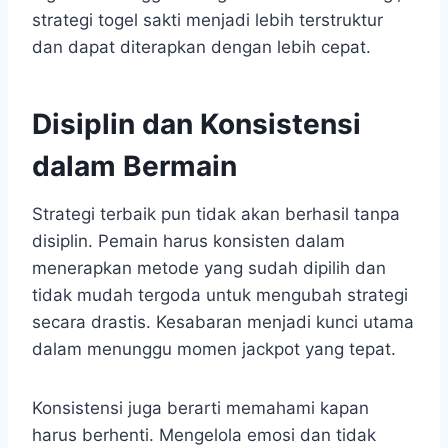
strategi togel sakti menjadi lebih terstruktur
dan dapat diterapkan dengan lebih cepat.
Disiplin dan Konsistensi
dalam Bermain
Strategi terbaik pun tidak akan berhasil tanpa
disiplin. Pemain harus konsisten dalam
menerapkan metode yang sudah dipilih dan
tidak mudah tergoda untuk mengubah strategi
secara drastis. Kesabaran menjadi kunci utama
dalam menunggu momen jackpot yang tepat.
Konsistensi juga berarti memahami kapan
harus berhenti. Mengelola emosi dan tidak