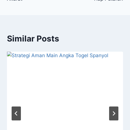
Similar Posts