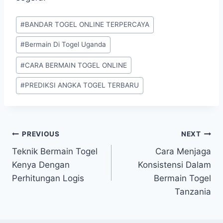
Post
#
BANDAR TOGEL ONLINE TERPERCAYA
Tags:
#
Bermain Di Togel Uganda
#
CARA BERMAIN TOGEL ONLINE
#
PREDIKSI ANGKA TOGEL TERBARU
Post
PREVIOUS
NEXT
Teknik Bermain Togel
Cara Menjaga
navigation
Kenya Dengan
Konsistensi Dalam
Perhitungan Logis
Bermain Togel
Tanzania