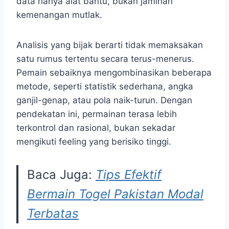
data hanya alat bantu, bukan jaminan
kemenangan mutlak.
Analisis yang bijak berarti tidak memaksakan
satu rumus tertentu secara terus-menerus.
Pemain sebaiknya mengombinasikan beberapa
metode, seperti statistik sederhana, angka
ganjil-genap, atau pola naik-turun. Dengan
pendekatan ini, permainan terasa lebih
terkontrol dan rasional, bukan sekadar
mengikuti feeling yang berisiko tinggi.
Baca Juga:
Tips Efektif
Bermain Togel Pakistan Modal
Terbatas