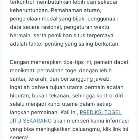
terkontrol membutuhkan lebih dari sekadar
keberuntungan. Pemahaman aturan,
pengelolaan modal yang bijak, penggunaan
data secara rasional, pengaturan waktu
bermain, serta pemilihan situs terpercaya
adalah faktor penting yang saling berkaitan.
Dengan menerapkan tips-tips ini, pemain dapat
menikmati permainan togel dengan lebih
santai, terarah, dan bertanggung jawab.
Ingatlah bahwa tujuan utama bermain adalah
hiburan, bukan tekanan, sehingga kontrol diri
selalu menjadi kunci utama dalam setiap
langkah permainan. Kali ini,
PREDIKSI TOGEL
JITU SEKARANG
akan memberi kamu informasi
yang bisa meningkatkan peluangmu, klik link ini
segera!