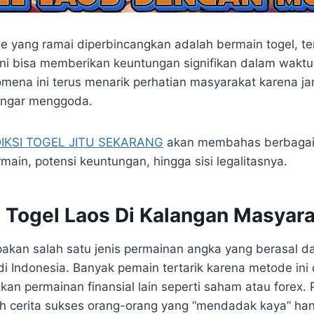
e yang ramai diperbincangkan adalah bermain togel, t
ini bisa memberikan keuntungan signifikan dalam waktu
omena ini terus menarik perhatian masyarakat karena ja
engar menggoda.
IKSI TOGEL JITU SEKARANG
akan membahas berbagai s
rmain, potensi keuntungan, hingga sisi legalitasnya.
Togel Laos Di Kalangan Masyara
akan salah satu jenis permainan angka yang berasal da
i Indonesia. Banyak pemain tertarik karena metode ini 
an permainan finansial lain seperti saham atau forex. 
eh cerita sukses orang-orang yang “mendadak kaya” h