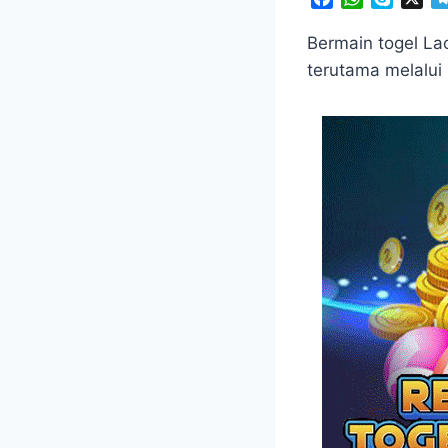
a
h
k
c
a
y
Bermain togel La
e
t
p
terutama melalui
b
s
e
o
A
o
p
k
p