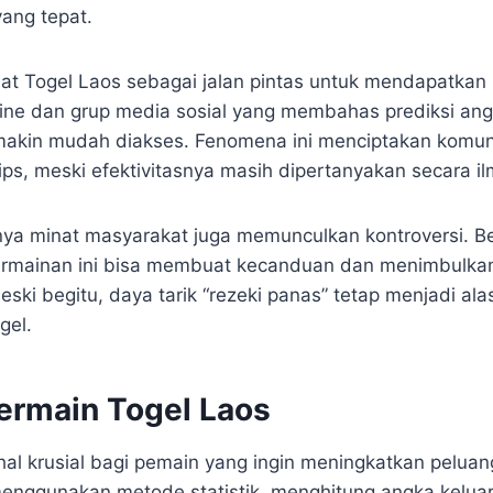
ang tepat.
at Togel Laos sebagai jalan pintas untuk mendapatkan
ine dan grup media sosial yang membahas prediksi a
makin mudah diakses. Fenomena ini menciptakan komuni
tips, meski efektivitasnya masih dipertanyakan secara il
gginya minat masyarakat juga memunculkan kontroversi. 
ermainan ini bisa membuat kecanduan dan menimbulkan
Meski begitu, daya tarik “rezeki panas” tetap menjadi a
gel.
Bermain Togel Laos
 hal krusial bagi pemain yang ingin meningkatkan pelua
enggunakan metode statistik, menghitung angka kelua