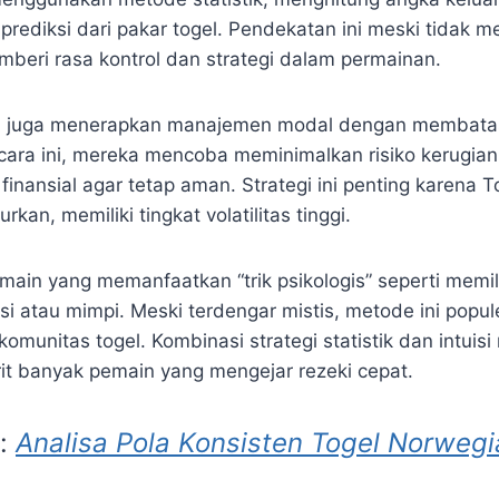
prediksi dari pakar togel. Pendekatan ini meski tidak m
eri rasa kontrol dan strategi dalam permainan.
 juga menerapkan manajemen modal dengan membatasi
 cara ini, mereka mencoba meminimalkan risiko kerugian
inansial agar tetap aman. Strategi ini penting karena T
kan, memiliki tingkat volatilitas tinggi.
emain yang memanfaatkan “trik psikologis” seperti memi
si atau mimpi. Meski terdengar mistis, metode ini popul
omunitas togel. Kombinasi strategi statistik dan intuisi
it banyak pemain yang mengejar rezeki cepat.
a:
Analisa Pola Konsisten Togel Norwegi