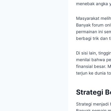
menebak angka y
Masyarakat melih
Banyak forum onl
permainan ini se
berbagi trik dan 
Di sisi lain, tin
menilai bahwa p
finansial besar. 
terjun ke dunia to
Strategi 
Strategi menjadi
Banyak pemain m