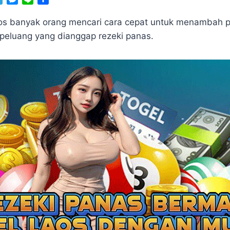
e
e
i
h
l
s
n
a
os banyak orang mencari cara cepat untuk menambah p
e
s
e
r
 peluang yang dianggap rezeki panas.
g
e
e
r
n
a
g
m
e
r