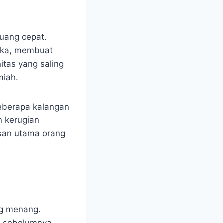
 uang cepat.
ngka, membuat
tas yang saling
miah.
Beberapa kalangan
 kerugian
lasan utama orang
ng menang.
r sebelumnya,