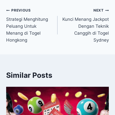
Post
PREVIOUS
NEXT
Strategi Menghitung
Kunci Menang Jackpot
navigation
Peluang Untuk
Dengan Teknik
Menang di Togel
Canggih di Togel
Hongkong
Sydney
Similar Posts