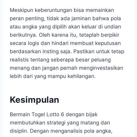
Meskipun keberuntungan bisa memainkan
peran penting, tidak ada jaminan bahwa pola
atau angka yang dipilih akan keluar di undian
berikutnya. Oleh karena itu, tetaplah berpikir
secara logis dan hindari membuat keputusan
berdasarkan insting saja. Pastikan untuk tetap
realistis tentang seberapa besar peluang
menang dan jangan pernah menginvestasikan
lebih dari yang mampu kehilangan.
Kesimpulan
Bermain Togel Lotto 6 dengan bijak
membutuhkan strategi yang matang dan
disiplin. Dengan menganalisis pola angka,