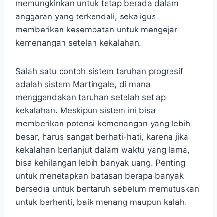
memungkinkan untuk tetap berada dalam
anggaran yang terkendali, sekaligus
memberikan kesempatan untuk mengejar
kemenangan setelah kekalahan.
Salah satu contoh sistem taruhan progresif
adalah sistem Martingale, di mana
menggandakan taruhan setelah setiap
kekalahan. Meskipun sistem ini bisa
memberikan potensi kemenangan yang lebih
besar, harus sangat berhati-hati, karena jika
kekalahan berlanjut dalam waktu yang lama,
bisa kehilangan lebih banyak uang. Penting
untuk menetapkan batasan berapa banyak
bersedia untuk bertaruh sebelum memutuskan
untuk berhenti, baik menang maupun kalah.