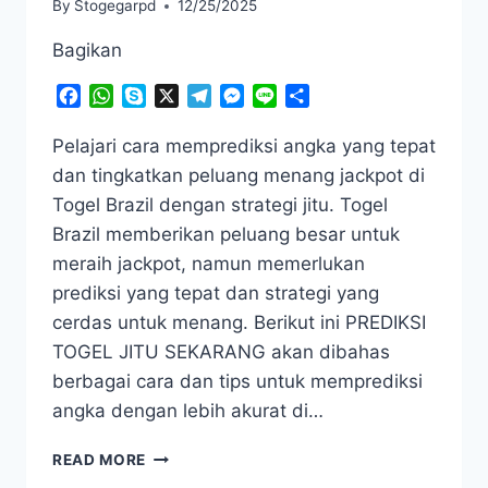
By
Stogegarpd
12/25/2025
Bagikan
Facebook
WhatsApp
Skype
X
Telegram
Messenger
Line
Share
Pelajari cara memprediksi angka yang tepat
dan tingkatkan peluang menang jackpot di
Togel Brazil dengan strategi jitu. Togel
Brazil memberikan peluang besar untuk
meraih jackpot, namun memerlukan
prediksi yang tepat dan strategi yang
cerdas untuk menang. Berikut ini PREDIKSI
TOGEL JITU SEKARANG akan dibahas
berbagai cara dan tips untuk memprediksi
angka dengan lebih akurat di…
KUNCI
READ MORE
MENANG