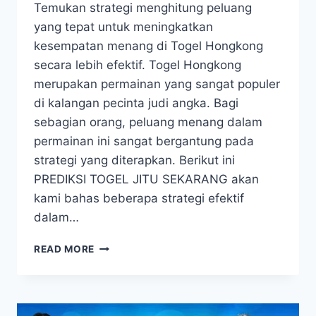
Temukan strategi menghitung peluang
yang tepat untuk meningkatkan
kesempatan menang di Togel Hongkong
secara lebih efektif. Togel Hongkong
merupakan permainan yang sangat populer
di kalangan pecinta judi angka. Bagi
sebagian orang, peluang menang dalam
permainan ini sangat bergantung pada
strategi yang diterapkan. Berikut ini
PREDIKSI TOGEL JITU SEKARANG akan
kami bahas beberapa strategi efektif
dalam…
STRATEGI
READ MORE
MENGHITUNG
PELUANG
UNTUK
MENANG