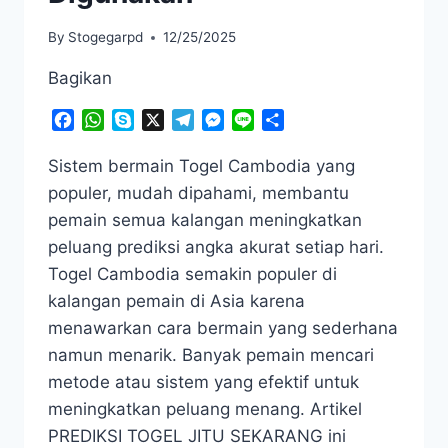
By
Stogegarpd
12/25/2025
Bagikan
Facebook
WhatsApp
Skype
X
Telegram
Messenger
Line
Share
Sistem bermain Togel Cambodia yang
populer, mudah dipahami, membantu
pemain semua kalangan meningkatkan
peluang prediksi angka akurat setiap hari.
Togel Cambodia semakin populer di
kalangan pemain di Asia karena
menawarkan cara bermain yang sederhana
namun menarik. Banyak pemain mencari
metode atau sistem yang efektif untuk
meningkatkan peluang menang. Artikel
PREDIKSI TOGEL JITU SEKARANG ini