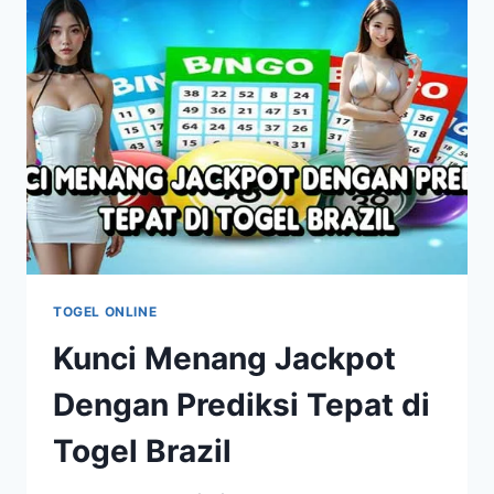
DI
TOGEL
HONGKONG
TOGEL ONLINE
Kunci Menang Jackpot
Dengan Prediksi Tepat di
Togel Brazil