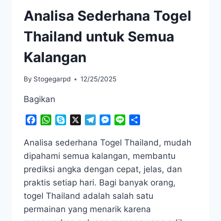
Analisa Sederhana Togel
Thailand untuk Semua
Kalangan
By
Stogegarpd
12/25/2025
Bagikan
Facebook
WhatsApp
Skype
X
Telegram
Messenger
Line
Share
Analisa sederhana Togel Thailand, mudah
dipahami semua kalangan, membantu
prediksi angka dengan cepat, jelas, dan
praktis setiap hari. Bagi banyak orang,
togel Thailand adalah salah satu
permainan yang menarik karena