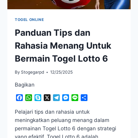
TOGEL ONLINE
Panduan Tips dan
Rahasia Menang Untuk
Bermain Togel Lotto 6
By
Stogegarpd
12/25/2025
Bagikan
Facebook
WhatsApp
Skype
X
Telegram
Messenger
Line
Share
Pelajari tips dan rahasia untuk
meningkatkan peluang menang dalam
permainan Togel Lotto 6 dengan strategi
yang efektif. Togel Lotto 6 adalah