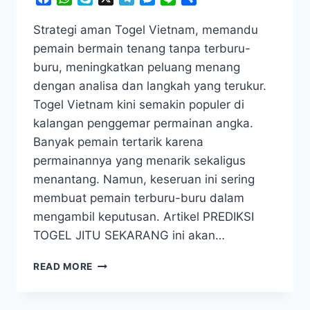
Strategi aman Togel Vietnam, memandu
pemain bermain tenang tanpa terburu-
buru, meningkatkan peluang menang
dengan analisa dan langkah yang terukur.
Togel Vietnam kini semakin populer di
kalangan penggemar permainan angka.
Banyak pemain tertarik karena
permainannya yang menarik sekaligus
menantang. Namun, keseruan ini sering
membuat pemain terburu-buru dalam
mengambil keputusan. Artikel PREDIKSI
TOGEL JITU SEKARANG ini akan…
STRATEGI
READ MORE
AMAN
TOGEL
VIETNAM