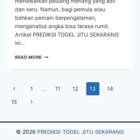
menawarkan peluang menang yang adil
dan seru. Namun, bagi pemula atau
bahkan pemain berpengalaman,
menganalisa angka bisa terasa rumit.
Artikel PREDIKSI TOGEL JITU SEKARANG
ini…
ANALISA
READ MORE
SEDERHANA
TOGEL
THAILAND
UNTUK
Page
Previous
1
…
11
12
13
14
SEMUA
KALANGAN
navigation
Page
Next
15
Page
© 2026
PREDIKSI TOGEL JITU SEKARANG