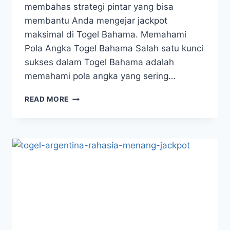
membahas strategi pintar yang bisa
membantu Anda mengejar jackpot
maksimal di Togel Bahama. Memahami
Pola Angka Togel Bahama Salah satu kunci
sukses dalam Togel Bahama adalah
memahami pola angka yang sering…
TOGEL
READ MORE
BAHAMA
STRATEGI
PINTAR
RAIH
JACKPOT
MAKSIMAL