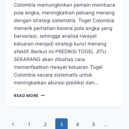
Colombia memungkinkan pemain membaca
pola angka, meningkatkan peluang menang
dengan strategi sistematis. Togel Colombia
menarik perhatian karena pola angka yang
bervariasi, sehingga analisa riwayat
keluaran menjadi strategi kunci menang
efektif. Berikut ini PREDIKSI TOGEL JITU
SEKARANG akan dibahas cara
memanfaatkan riwayat keluaran Togel
Colombia secara sistematis untuk
meningkatkan akurasi prediksi dan…
KUNCI
READ MORE
MENANG
DARI
RIWAYAT
KELUARAN
Page
Previous
1
2
3
4
5
…
TOGEL