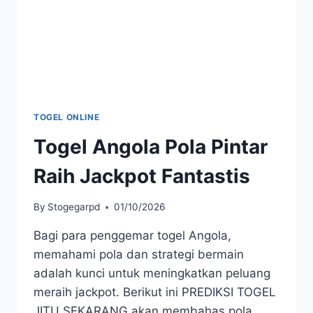
TOGEL ONLINE
Togel Angola Pola Pintar
Raih Jackpot Fantastis
By
Stogegarpd
01/10/2026
Bagi para penggemar togel Angola,
memahami pola dan strategi bermain
adalah kunci untuk meningkatkan peluang
meraih jackpot. Berikut ini PREDIKSI TOGEL
JITU SEKARANG akan membahas pola