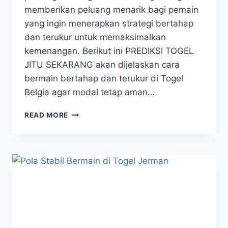
memberikan peluang menarik bagi pemain
yang ingin menerapkan strategi bertahap
dan terukur untuk memaksimalkan
kemenangan. Berikut ini PREDIKSI TOGEL
JITU SEKARANG akan dijelaskan cara
bermain bertahap dan terukur di Togel
Belgia agar modal tetap aman…
TEKNIK
READ MORE
BERMAIN
BERTAHAP
DAN
TERUKUR
DI
TOGEL
BELGIA