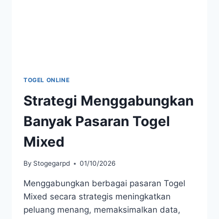
TOGEL ONLINE
Strategi Menggabungkan
Banyak Pasaran Togel
Mixed
By
Stogegarpd
01/10/2026
Menggabungkan berbagai pasaran Togel
Mixed secara strategis meningkatkan
peluang menang, memaksimalkan data,