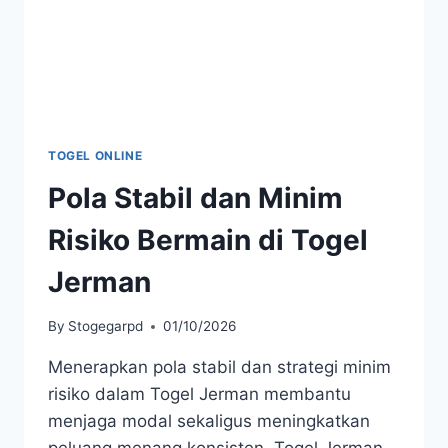
TOGEL ONLINE
Pola Stabil dan Minim
Risiko Bermain di Togel
Jerman
By
Stogegarpd
01/10/2026
Menerapkan pola stabil dan strategi minim
risiko dalam Togel Jerman membantu
menjaga modal sekaligus meningkatkan