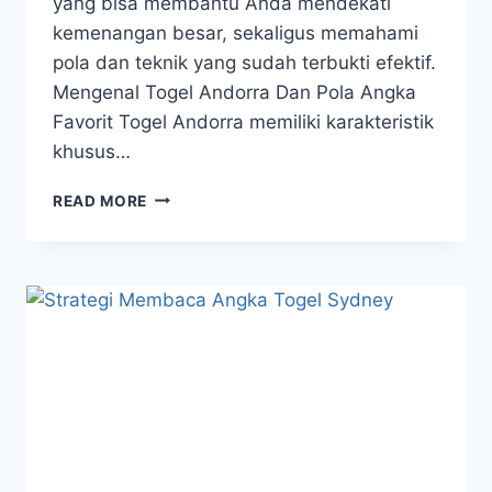
yang bisa membantu Anda mendekati
kemenangan besar, sekaligus memahami
pola dan teknik yang sudah terbukti efektif.
Mengenal Togel Andorra Dan Pola Angka
Favorit Togel Andorra memiliki karakteristik
khusus…
TOGEL
READ MORE
ANDORRA
STRATEGI
HEBAT
MENANGKAN
JACKPOT
MAKSIMAL