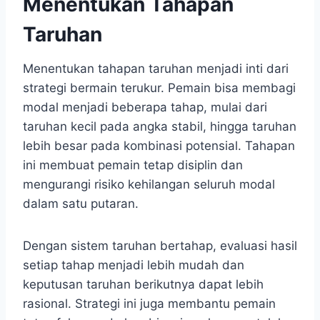
Menentukan Tahapan
Taruhan
Menentukan tahapan taruhan menjadi inti dari
strategi bermain terukur. Pemain bisa membagi
modal menjadi beberapa tahap, mulai dari
taruhan kecil pada angka stabil, hingga taruhan
lebih besar pada kombinasi potensial. Tahapan
ini membuat pemain tetap disiplin dan
mengurangi risiko kehilangan seluruh modal
dalam satu putaran.
Dengan sistem taruhan bertahap, evaluasi hasil
setiap tahap menjadi lebih mudah dan
keputusan taruhan berikutnya dapat lebih
rasional. Strategi ini juga membantu pemain