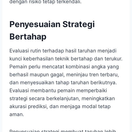
dengan risiko tetap terkendali.
Penyesuaian Strategi
Bertahap
Evaluasi rutin terhadap hasil taruhan menjadi
kunci keberhasilan teknik bertahap dan terukur.
Pemain perlu mencatat kombinasi angka yang
berhasil maupun gagal, meninjau tren terbaru,
dan menyesuaikan tahap taruhan berikutnya.
Evaluasi membantu pemain memperbaiki
strategi secara berkelanjutan, meningkatkan
akurasi prediksi, dan menjaga modal tetap
aman.
Penyesuaian strategi membuat taruhan lebih