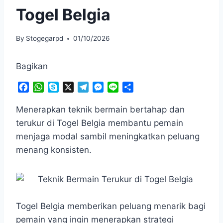
Togel Belgia
By
Stogegarpd
01/10/2026
Bagikan
F
W
S
X
T
M
L
S
a
h
k
e
e
i
h
c
a
y
l
s
n
a
Menerapkan teknik bermain bertahap dan
e
t
p
e
s
e
r
terukur di Togel Belgia membantu pemain
b
s
e
g
e
e
menjaga modal sambil meningkatkan peluang
o
A
r
n
menang konsisten.
o
p
a
g
k
p
m
e
r
Togel Belgia memberikan peluang menarik bagi
pemain yang ingin menerapkan strategi