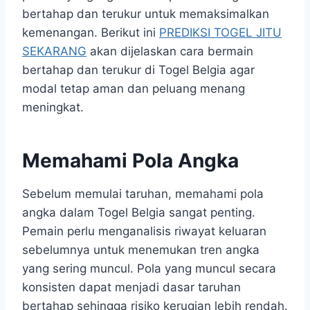
bertahap dan terukur untuk memaksimalkan
kemenangan. Berikut ini
PREDIKSI TOGEL JITU
SEKARANG
akan dijelaskan cara bermain
bertahap dan terukur di Togel Belgia agar
modal tetap aman dan peluang menang
meningkat.
Memahami Pola Angka
Sebelum memulai taruhan, memahami pola
angka dalam Togel Belgia sangat penting.
Pemain perlu menganalisis riwayat keluaran
sebelumnya untuk menemukan tren angka
yang sering muncul. Pola yang muncul secara
konsisten dapat menjadi dasar taruhan
bertahap sehingga risiko kerugian lebih rendah.