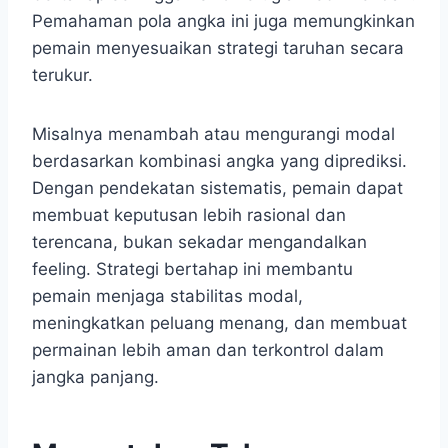
Pemahaman pola angka ini juga memungkinkan
pemain menyesuaikan strategi taruhan secara
terukur.
Misalnya menambah atau mengurangi modal
berdasarkan kombinasi angka yang diprediksi.
Dengan pendekatan sistematis, pemain dapat
membuat keputusan lebih rasional dan
terencana, bukan sekadar mengandalkan
feeling. Strategi bertahap ini membantu
pemain menjaga stabilitas modal,
meningkatkan peluang menang, dan membuat
permainan lebih aman dan terkontrol dalam
jangka panjang.