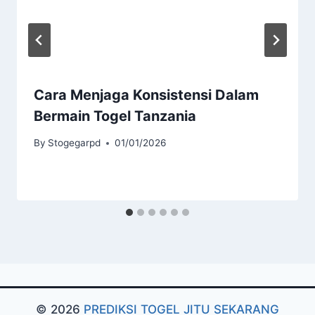
Cara Menjaga Konsistensi Dalam
Bermain Togel Tanzania
By
Stogegarpd
01/01/2026
© 2026
PREDIKSI TOGEL JITU SEKARANG