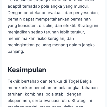
adaptif terhadap pola angka yang muncul.
Dengan pendekatan evaluasi dan penyesuaian,
pemain dapat mempertahankan permainan
yang konsisten, disiplin, dan efektif. Strategi ini
menjadikan setiap taruhan lebih terukur,
meminimalkan risiko kerugian, dan
meningkatkan peluang menang dalam jangka
panjang.
Kesimpulan
Teknik bertahap dan terukur di Togel Belgia
menekankan pemahaman pola angka, tahapan
taruhan, kombinasi pola stabil dengan
eksperimen, serta evaluasi rutin. Strategi ini
menjaga modal, mengurangi risiko, dan