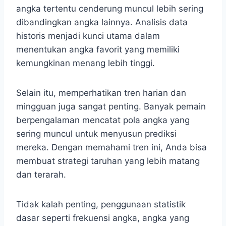
angka tertentu cenderung muncul lebih sering
dibandingkan angka lainnya. Analisis data
historis menjadi kunci utama dalam
menentukan angka favorit yang memiliki
kemungkinan menang lebih tinggi.
Selain itu, memperhatikan tren harian dan
mingguan juga sangat penting. Banyak pemain
berpengalaman mencatat pola angka yang
sering muncul untuk menyusun prediksi
mereka. Dengan memahami tren ini, Anda bisa
membuat strategi taruhan yang lebih matang
dan terarah.
Tidak kalah penting, penggunaan statistik
dasar seperti frekuensi angka, angka yang