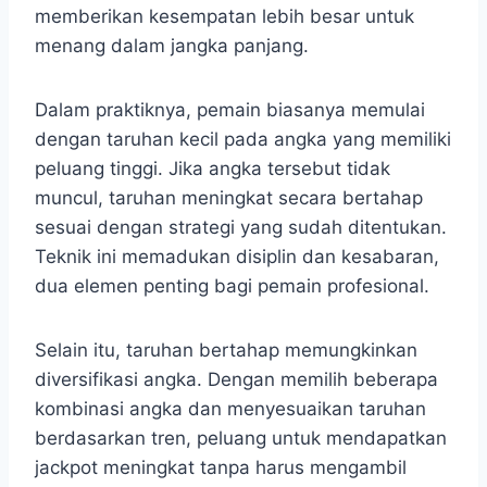
memberikan kesempatan lebih besar untuk
menang dalam jangka panjang.
Dalam praktiknya, pemain biasanya memulai
dengan taruhan kecil pada angka yang memiliki
peluang tinggi. Jika angka tersebut tidak
muncul, taruhan meningkat secara bertahap
sesuai dengan strategi yang sudah ditentukan.
Teknik ini memadukan disiplin dan kesabaran,
dua elemen penting bagi pemain profesional.
Selain itu, taruhan bertahap memungkinkan
diversifikasi angka. Dengan memilih beberapa
kombinasi angka dan menyesuaikan taruhan
berdasarkan tren, peluang untuk mendapatkan
jackpot meningkat tanpa harus mengambil