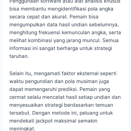
Penggunaan software atau alat analisis khusus
bisa membantu mengidentifikasi pola angka
secara cepat dan akurat. Pemain bisa
mengumpulkan data hasil undian sebelumnya,
menghitung frekuensi kemunculan angka, serta
melihat kombinasi yang jarang muncul. Semua
informasi ini sangat berharga untuk strategi
taruhan.
Selain itu, mengamati faktor eksternal seperti
waktu pengundian dan pola musiman juga
dapat memengaruhi prediksi. Pemain yang
cermat selalu mencatat hasil setiap undian dan
menyesuaikan strategi berdasarkan temuan
tersebut. Dengan metode ini, peluang untuk
mendekati jackpot maksimal semakin
meningkat.