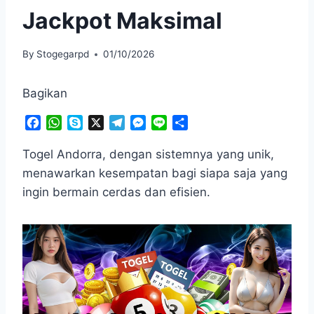
Jackpot Maksimal
By
Stogegarpd
01/10/2026
Bagikan
F
W
S
X
T
M
L
S
a
h
k
e
e
i
h
c
a
y
l
s
n
a
Togel Andorra, dengan sistemnya yang unik,
e
t
p
e
s
e
r
menawarkan kesempatan bagi siapa saja yang
b
s
e
g
e
e
ingin bermain cerdas dan efisien.
o
A
r
n
o
p
a
g
k
p
m
e
r