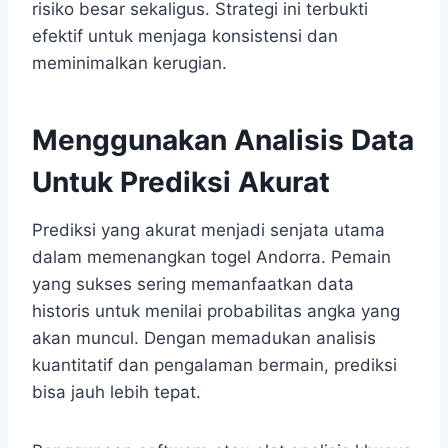
risiko besar sekaligus. Strategi ini terbukti
efektif untuk menjaga konsistensi dan
meminimalkan kerugian.
Menggunakan Analisis Data
Untuk Prediksi Akurat
Prediksi yang akurat menjadi senjata utama
dalam memenangkan togel Andorra. Pemain
yang sukses sering memanfaatkan data
historis untuk menilai probabilitas angka yang
akan muncul. Dengan memadukan analisis
kuantitatif dan pengalaman bermain, prediksi
bisa jauh lebih tepat.