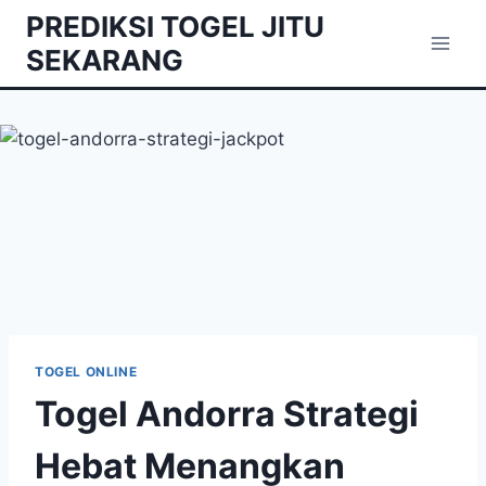
Skip
PREDIKSI TOGEL JITU
to
SEKARANG
content
TOGEL ONLINE
Togel Andorra Strategi
Hebat Menangkan