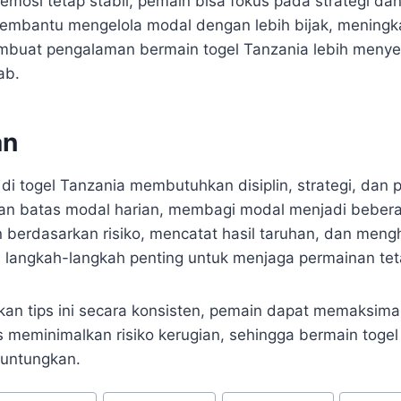
mosi tetap stabil, pemain bisa fokus pada strategi dan
embantu mengelola modal dengan lebih bijak, meningk
buat pengalaman bermain togel Tanzania lebih menye
ab.
an
di togel Tanzania membutuhkan disiplin, strategi, dan 
an batas modal harian, membagi modal menjadi bebera
 berdasarkan risiko, mencatat hasil taruhan, dan mengh
 langkah-langkah penting untuk menjaga permainan teta
n tips ini secara konsisten, pemain dapat memaksima
 meminimalkan risiko kerugian, sehingga bermain togel
untungkan.