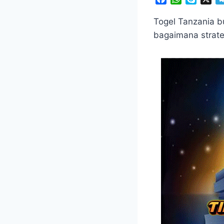
a
h
k
c
a
y
Togel Tanzania b
e
t
p
bagaimana strate
b
s
e
o
A
o
p
k
p