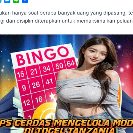
e
e
i
h
l
s
n
a
ukan hanya soal berapa banyak uang yang dipasang, te
e
s
e
r
gi dan disiplin diterapkan untuk memaksimalkan pelua
g
e
e
r
n
a
g
m
e
r