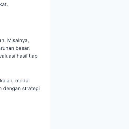
kat.
n. Misalnya,
aruhan besar.
luasi hasil tiap
 kalah, modal
n dengan strategi