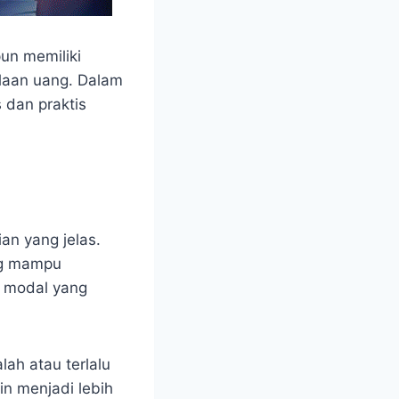
un memiliki
olaan uang. Dalam
dan praktis
n yang jelas.
ang mampu
l modal yang
ah atau terlalu
in menjadi lebih