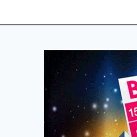
Skip
to
content