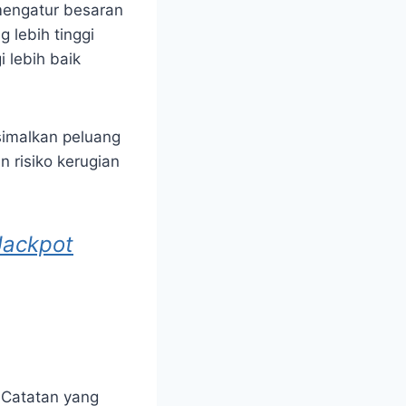
mengatur besaran
 lebih tinggi
 lebih baik
imalkan peluang
 risiko kerugian
Jackpot
 Catatan yang