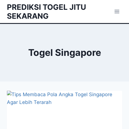
Skip
PREDIKSI TOGEL JITU
to
SEKARANG
content
Togel Singapore