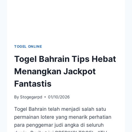
TOGEL ONLINE
Togel Bahrain Tips Hebat
Menangkan Jackpot
Fantastis
By
Stogegarpd
01/10/2026
Togel Bahrain telah menjadi salah satu
permainan lotere yang menarik perhatian
para penggemar judi angka di seluruh