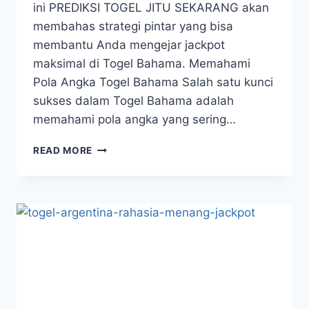
ini PREDIKSI TOGEL JITU SEKARANG akan
membahas strategi pintar yang bisa
membantu Anda mengejar jackpot
maksimal di Togel Bahama. Memahami
Pola Angka Togel Bahama Salah satu kunci
sukses dalam Togel Bahama adalah
memahami pola angka yang sering…
TOGEL
READ MORE
BAHAMA
STRATEGI
PINTAR
RAIH
JACKPOT
MAKSIMAL