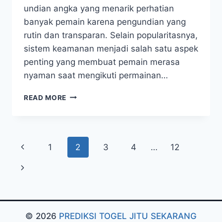
undian angka yang menarik perhatian
banyak pemain karena pengundian yang
rutin dan transparan. Selain popularitasnya,
sistem keamanan menjadi salah satu aspek
penting yang membuat pemain merasa
nyaman saat mengikuti permainan…
TOGEL
READ MORE
KINGKONG
4D
DENGAN
SISTEM
Page
Previous
1
2
3
4
…
12
KEAMANAN
TINGGI
navigation
Page
Next
Page
© 2026
PREDIKSI TOGEL JITU SEKARANG