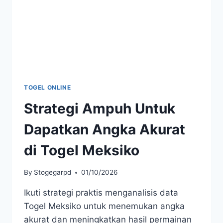
TOGEL ONLINE
Strategi Ampuh Untuk
Dapatkan Angka Akurat
di Togel Meksiko
By
Stogegarpd
01/10/2026
Ikuti strategi praktis menganalisis data
Togel Meksiko untuk menemukan angka
akurat dan meningkatkan hasil permainan