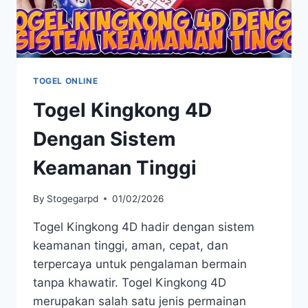
TOGEL ONLINE
Togel Kingkong 4D
Dengan Sistem
Keamanan Tinggi
By
Stogegarpd
01/02/2026
Togel Kingkong 4D hadir dengan sistem
keamanan tinggi, aman, cepat, dan
terpercaya untuk pengalaman bermain
tanpa khawatir. Togel Kingkong 4D
merupakan salah satu jenis permainan