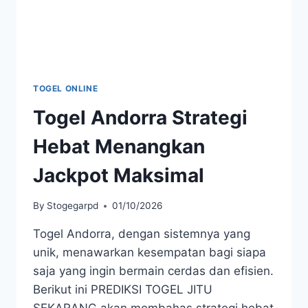
TOGEL ONLINE
Togel Andorra Strategi
Hebat Menangkan
Jackpot Maksimal
By
Stogegarpd
01/10/2026
Togel Andorra, dengan sistemnya yang
unik, menawarkan kesempatan bagi siapa
saja yang ingin bermain cerdas dan efisien.
Berikut ini PREDIKSI TOGEL JITU