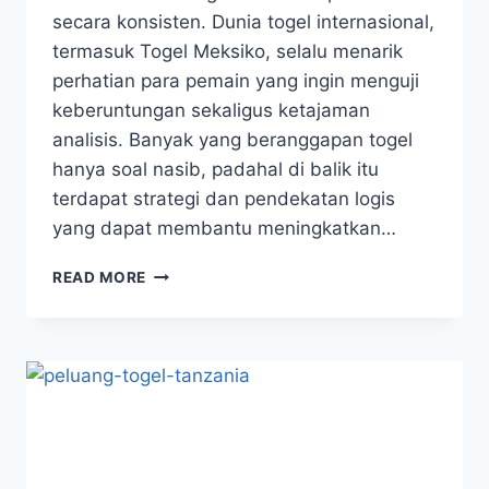
secara konsisten. Dunia togel internasional,
termasuk Togel Meksiko, selalu menarik
perhatian para pemain yang ingin menguji
keberuntungan sekaligus ketajaman
analisis. Banyak yang beranggapan togel
hanya soal nasib, padahal di balik itu
terdapat strategi dan pendekatan logis
yang dapat membantu meningkatkan…
STRATEGI
READ MORE
AMPUH
UNTUK
DAPATKAN
ANGKA
AKURAT
DI
TOGEL
MEKSIKO