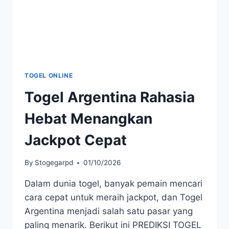
TOGEL ONLINE
Togel Argentina Rahasia
Hebat Menangkan
Jackpot Cepat
By
Stogegarpd
01/10/2026
Dalam dunia togel, banyak pemain mencari
cara cepat untuk meraih jackpot, dan Togel
Argentina menjadi salah satu pasar yang
paling menarik. Berikut ini PREDIKSI TOGEL