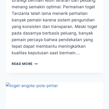
strategi bermain lebih terarah dan peluang
menang semakin optimal. Permainan togel
Tanzania telah lama menarik perhatian
banyak pemain karena sistem pengundian
yang konsisten dan transparan. Meski togel
pada dasarnya berbasis peluang, banyak
pemain percaya bahwa pendekatan yang
tepat dapat membantu meningkatkan
kualitas keputusan saat bermain….
TIPS
READ MORE
UNTUK
MAKSIMALKAN
PELUANG
MENANG
DI
TOGEL
TANZANIA