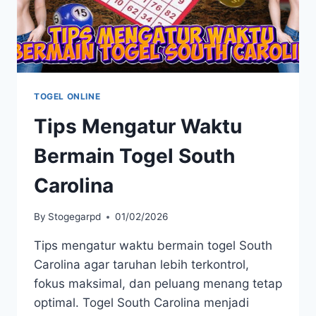
TOGEL ONLINE
Tips Mengatur Waktu
Bermain Togel South
Carolina
By
Stogegarpd
01/02/2026
Tips mengatur waktu bermain togel South
Carolina agar taruhan lebih terkontrol,
fokus maksimal, dan peluang menang tetap
optimal. Togel South Carolina menjadi