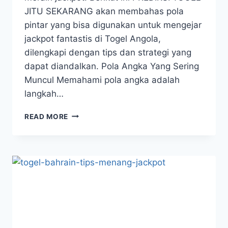
JITU SEKARANG akan membahas pola
pintar yang bisa digunakan untuk mengejar
jackpot fantastis di Togel Angola,
dilengkapi dengan tips dan strategi yang
dapat diandalkan. Pola Angka Yang Sering
Muncul Memahami pola angka adalah
langkah…
TOGEL
READ MORE
ANGOLA
POLA
PINTAR
RAIH
JACKPOT
FANTASTIS