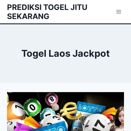
Skip
PREDIKSI TOGEL JITU
to
SEKARANG
content
Togel Laos Jackpot