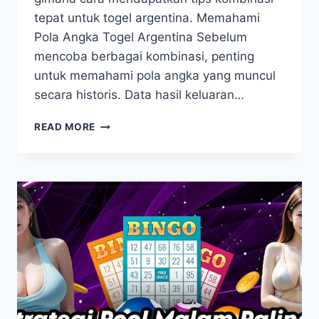
tepat untuk togel argentina. Memahami
Pola Angka Togel Argentina Sebelum
mencoba berbagai kombinasi, penting
untuk memahami pola angka yang muncul
secara historis. Data hasil keluaran…
TIPS
READ MORE
KOMBINASI
TEPAT
UNTUK
TOGEL
ARGENTINA