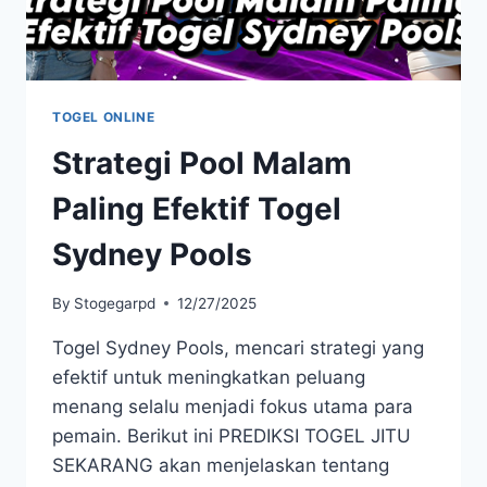
TOGEL ONLINE
Strategi Pool Malam
Paling Efektif Togel
Sydney Pools
By
Stogegarpd
12/27/2025
Togel Sydney Pools, mencari strategi yang
efektif untuk meningkatkan peluang
menang selalu menjadi fokus utama para
pemain. Berikut ini PREDIKSI TOGEL JITU
SEKARANG akan menjelaskan tentang