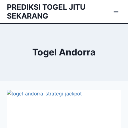
Skip
PREDIKSI TOGEL JITU
to
SEKARANG
content
Togel Andorra