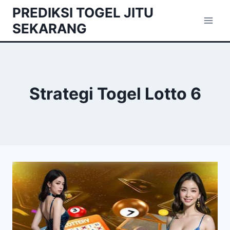
Skip
PREDIKSI TOGEL JITU
to
SEKARANG
content
Strategi Togel Lotto 6