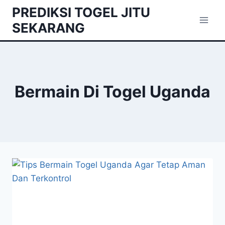
Skip
PREDIKSI TOGEL JITU
to
SEKARANG
content
Bermain Di Togel Uganda