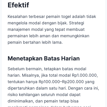
Efektif
Kesalahan terbesar pemain togel adalah tidak
mengelola modal dengan bijak. Strategi
manajemen modal yang tepat membuat
permainan lebih aman dan memungkinkan
pemain bertahan lebih lama.
Menetapkan Batas Harian
Sebelum bermain, tetapkan batas modal
harian. Misalnya, jika total modal Rp1.000.000,
tentukan hanya Rp100.000–Rp200.000 yang
dipertaruhkan dalam satu hari. Dengan cara ini,
risiko kehilangan seluruh modal dapat
diminimalkan, dan pemain tetap bisa