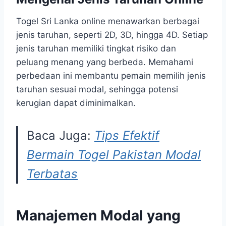
Togel Sri Lanka online menawarkan berbagai
jenis taruhan, seperti 2D, 3D, hingga 4D. Setiap
jenis taruhan memiliki tingkat risiko dan
peluang menang yang berbeda. Memahami
perbedaan ini membantu pemain memilih jenis
taruhan sesuai modal, sehingga potensi
kerugian dapat diminimalkan.
Baca Juga:
Tips Efektif
Bermain Togel Pakistan Modal
Terbatas
Manajemen Modal yang