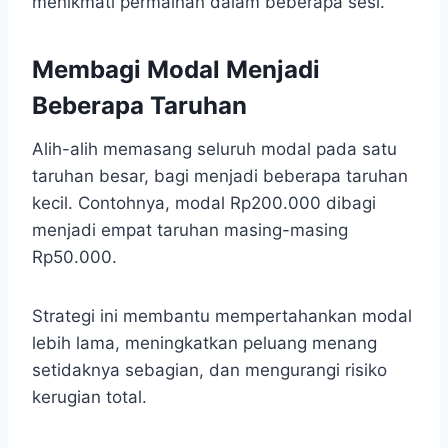
menikmati permainan dalam beberapa sesi.
Membagi Modal Menjadi
Beberapa Taruhan
Alih-alih memasang seluruh modal pada satu
taruhan besar, bagi menjadi beberapa taruhan
kecil. Contohnya, modal Rp200.000 dibagi
menjadi empat taruhan masing-masing
Rp50.000.
Strategi ini membantu mempertahankan modal
lebih lama, meningkatkan peluang menang
setidaknya sebagian, dan mengurangi risiko
kerugian total.