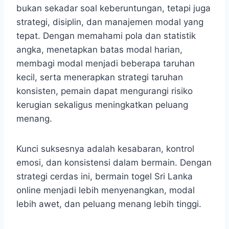
bukan sekadar soal keberuntungan, tetapi juga
strategi, disiplin, dan manajemen modal yang
tepat. Dengan memahami pola dan statistik
angka, menetapkan batas modal harian,
membagi modal menjadi beberapa taruhan
kecil, serta menerapkan strategi taruhan
konsisten, pemain dapat mengurangi risiko
kerugian sekaligus meningkatkan peluang
menang.
Kunci suksesnya adalah kesabaran, kontrol
emosi, dan konsistensi dalam bermain. Dengan
strategi cerdas ini, bermain togel Sri Lanka
online menjadi lebih menyenangkan, modal
lebih awet, dan peluang menang lebih tinggi.