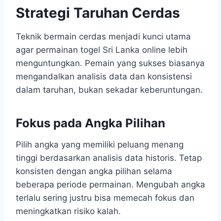
Strategi Taruhan Cerdas
Teknik bermain cerdas menjadi kunci utama
agar permainan togel Sri Lanka online lebih
menguntungkan. Pemain yang sukses biasanya
mengandalkan analisis data dan konsistensi
dalam taruhan, bukan sekadar keberuntungan.
Fokus pada Angka Pilihan
Pilih angka yang memiliki peluang menang
tinggi berdasarkan analisis data historis. Tetap
konsisten dengan angka pilihan selama
beberapa periode permainan. Mengubah angka
terlalu sering justru bisa memecah fokus dan
meningkatkan risiko kalah.