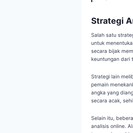
Strategi 
Salah satu strat
untuk menentukan
secara bijak mem
keuntungan dari 
Strategi lain mel
pemain menekank
angka yang diangg
secara acak, sehi
Selain itu, bebe
analisis online.