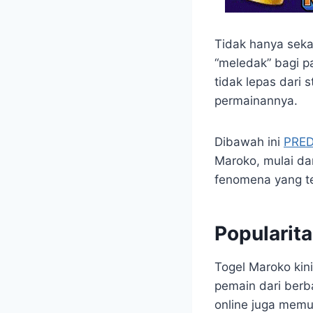
Tidak hanya seka
“meledak” bagi p
tidak lepas dari
permainannya.
Dibawah ini
PRED
Maroko, mulai da
fenomena yang te
Popularita
Togel Maroko kin
pemain dari berba
online juga memu