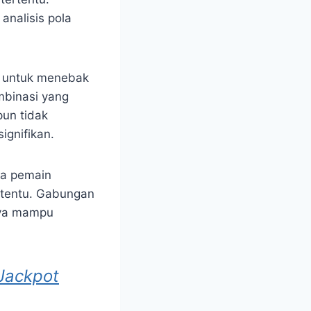
analisis pola
n untuk menebak
mbinasi yang
pun tidak
gnifikan.
pa pemain
rtentu. Gabungan
caya mampu
Jackpot