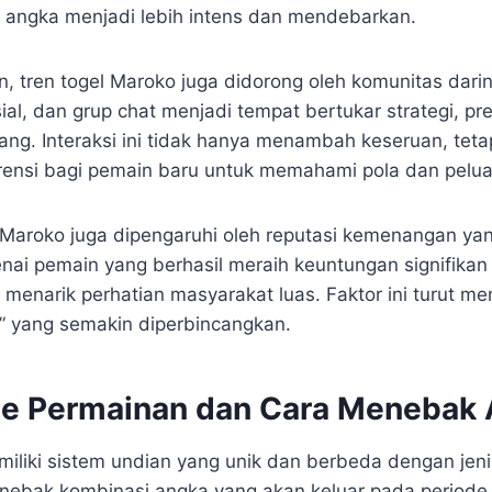
 angka menjadi lebih intens dan mendebarkan.
 tren togel Maroko juga didorong oleh komunitas daring
al, dan grup chat menjadi tempat bertukar strategi, pre
g. Interaksi ini tidak hanya menambah keseruan, tetap
ensi bagi pemain baru untuk memahami pola dan pelua
l Maroko juga dipengaruhi oleh reputasi kemenangan yan
genai pemain yang berhasil meraih keuntungan signifika
 menarik perhatian masyarakat luas. Faktor ini turut m
” yang semakin diperbincangkan.
e Permainan dan Cara Menebak
iliki sistem undian yang unik dan berbeda dengan jenis
ebak kombinasi angka yang akan keluar pada periode 