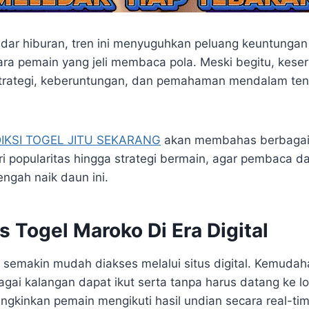
dar hiburan, tren ini menyuguhkan peluang keuntunga
ara pemain yang jeli membaca pola. Meski begitu, kese
 strategi, keberuntungan, dan pemahaman mendalam t
IKSI TOGEL JITU SEKARANG
akan membahas berbagai s
ri popularitas hingga strategi bermain, agar pembaca
ngah naik daun ini.
s Togel Maroko Di Era Digital
i semakin mudah diakses melalui situs digital. Kemuda
gai kalangan dapat ikut serta tanpa harus datang ke lok
ngkinkan pemain mengikuti hasil undian secara real-ti