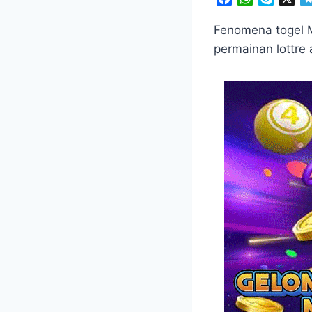
a
h
k
c
a
y
Fenomena togel M
e
t
p
permainan lottre 
b
s
e
o
A
o
p
k
p