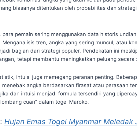
ng biasanya ditentukan oleh probabilitas dan strategi 
, para pemain sering menggunakan data historis undia
. Menganalisis tren, angka yang sering muncul, atau ko
njadi bagian dari strategi populer. Pendekatan ini meski
gan, tetapi membantu meningkatkan peluang secara si
atistik, intuisi juga memegang peranan penting. Bebera
 menebak angka berdasarkan firasat atau perasaan te
ogika dan intuisi menjadi formula tersendiri yang diper
elombang cuan” dalam togel Maroko.
a:
Hujan Emas Togel Myanmar Meledak 