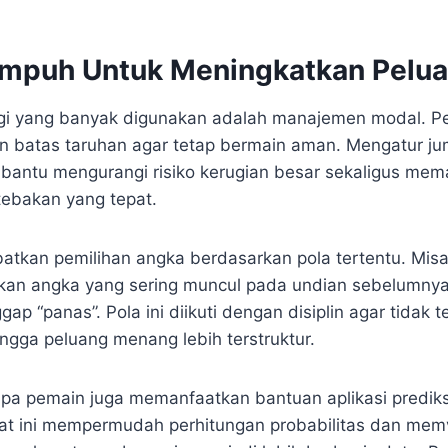
Ampuh Untuk Meningkatkan Pelu
egi yang banyak digunakan adalah manajemen modal. P
 batas taruhan agar tetap bermain aman. Mengatur ju
bantu mengurangi risiko kerugian besar sekaligus me
tebakan yang tepat.
ibatkan pemilihan angka berdasarkan pola tertentu. Mis
an angka yang sering muncul pada undian sebelumnya
ap “panas”. Pola ini diikuti dengan disiplin agar tidak 
ngga peluang menang lebih terstruktur.
rapa pemain juga memanfaatkan bantuan aplikasi prediks
 Alat ini mempermudah perhitungan probabilitas dan mem