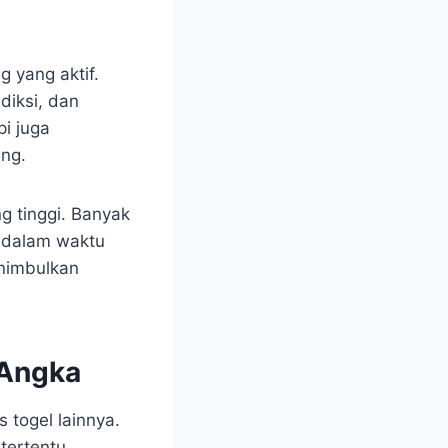
 yang aktif.
diksi, dan
i juga
ng.
g tinggi. Banyak
n dalam waktu
enimbulkan
 Angka
 togel lainnya.
tertentu.