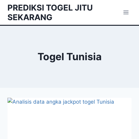
Skip
PREDIKSI TOGEL JITU
to
SEKARANG
content
Togel Tunisia