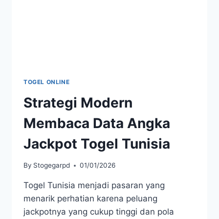
TOGEL ONLINE
Strategi Modern
Membaca Data Angka
Jackpot Togel Tunisia
By
Stogegarpd
01/01/2026
Togel Tunisia menjadi pasaran yang
menarik perhatian karena peluang
jackpotnya yang cukup tinggi dan pola