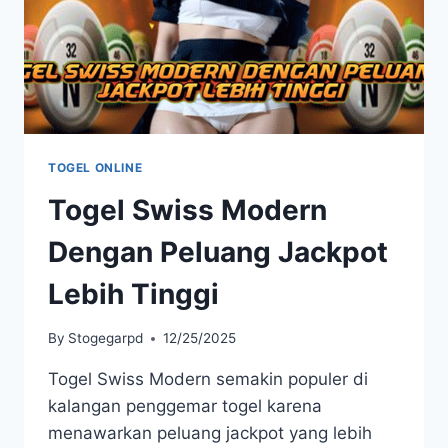
TOGEL ONLINE
Togel Swiss Modern
Dengan Peluang Jackpot
Lebih Tinggi
By
Stogegarpd
12/25/2025
Togel Swiss Modern semakin populer di
kalangan penggemar togel karena
menawarkan peluang jackpot yang lebih