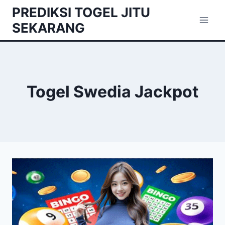
Skip
PREDIKSI TOGEL JITU
to
SEKARANG
content
Togel Swedia Jackpot