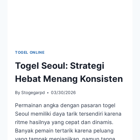
TOGEL ONLINE
Togel Seoul: Strategi
Hebat Menang Konsisten
By
Stogegarpd
03/30/2026
Permainan angka dengan pasaran togel
Seoul memiliki daya tarik tersendiri karena
ritme hasilnya yang cepat dan dinamis.
Banyak pemain tertarik karena peluang
yang tampak menjanjikan, namun tanpa