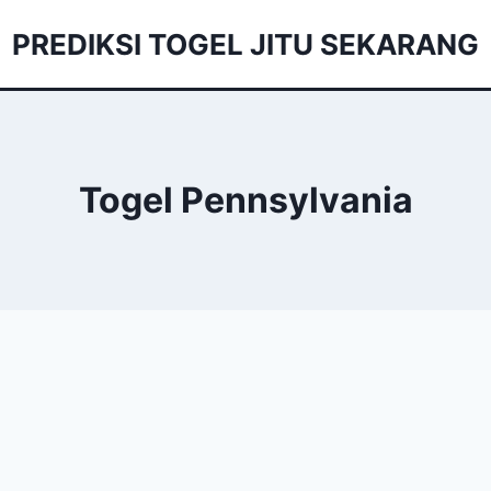
PREDIKSI TOGEL JITU SEKARANG
Togel Pennsylvania