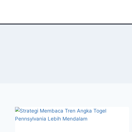
Skip
to
content