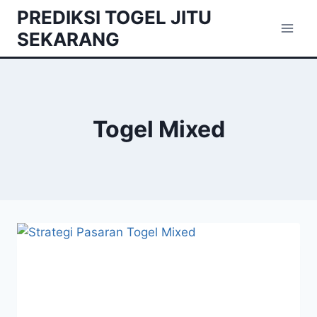
Skip
PREDIKSI TOGEL JITU
to
SEKARANG
content
Togel Mixed