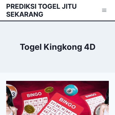
Skip
PREDIKSI TOGEL JITU
to
SEKARANG
content
Togel Kingkong 4D