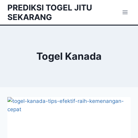
Skip
PREDIKSI TOGEL JITU
to
SEKARANG
content
Togel Kanada