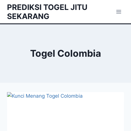
Skip
PREDIKSI TOGEL JITU
to
SEKARANG
content
Togel Colombia