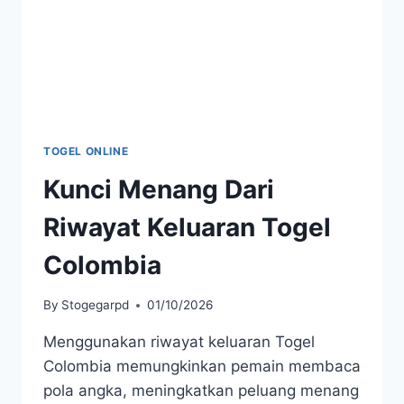
TOGEL ONLINE
Kunci Menang Dari
Riwayat Keluaran Togel
Colombia
By
Stogegarpd
01/10/2026
Menggunakan riwayat keluaran Togel
Colombia memungkinkan pemain membaca
pola angka, meningkatkan peluang menang