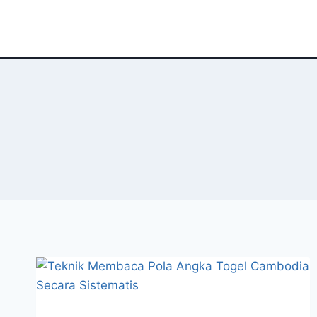
Skip
to
content