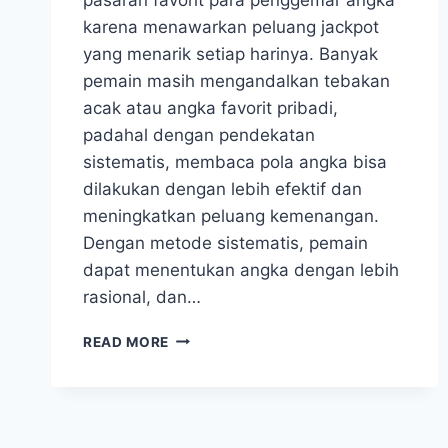
karena menawarkan peluang jackpot
yang menarik setiap harinya. Banyak
pemain masih mengandalkan tebakan
acak atau angka favorit pribadi,
padahal dengan pendekatan
sistematis, membaca pola angka bisa
dilakukan dengan lebih efektif dan
meningkatkan peluang kemenangan.
Dengan metode sistematis, pemain
dapat menentukan angka dengan lebih
rasional, dan…
TEKNIK
READ MORE
MEMBACA
POLA
ANGKA
TOGEL
CAMBODIA