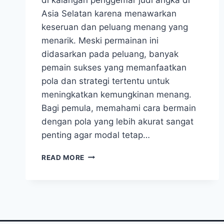
Asia Selatan karena menawarkan
keseruan dan peluang menang yang
menarik. Meski permainan ini
didasarkan pada peluang, banyak
pemain sukses yang memanfaatkan
pola dan strategi tertentu untuk
meningkatkan kemungkinan menang.
Bagi pemula, memahami cara bermain
dengan pola yang lebih akurat sangat
penting agar modal tetap…
CARA
READ MORE
MAIN
TOGEL
BANGLADESH
DENGAN
POLA
LEBIH