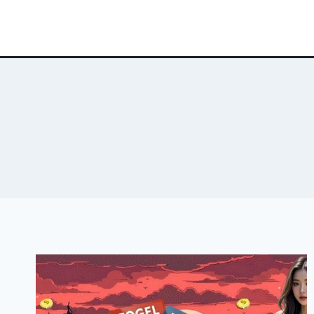
Skip
to
content