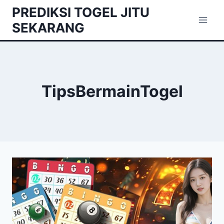
Skip
PREDIKSI TOGEL JITU
to
SEKARANG
content
TipsBermainTogel