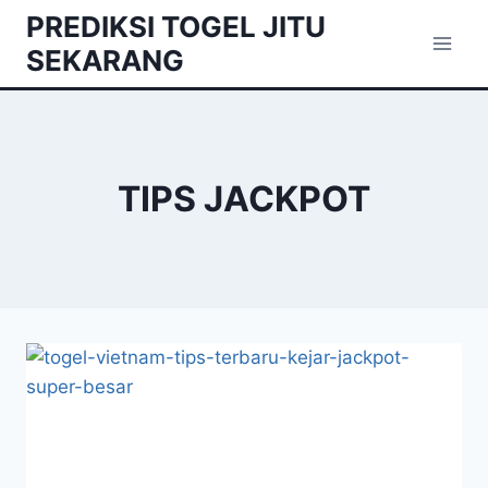
Skip
PREDIKSI TOGEL JITU
to
SEKARANG
content
TIPS JACKPOT