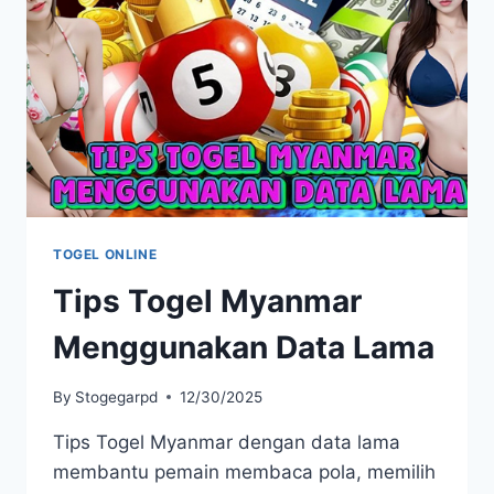
TOGEL ONLINE
Tips Togel Myanmar
Menggunakan Data Lama
By
Stogegarpd
12/30/2025
Tips Togel Myanmar dengan data lama
membantu pemain membaca pola, memilih