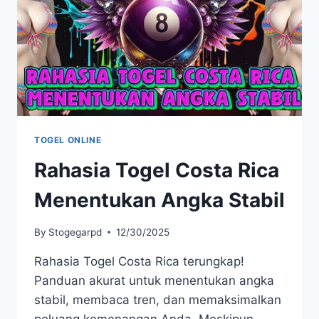
TOGEL ONLINE
Rahasia Togel Costa Rica
Menentukan Angka Stabil
By
Stogegarpd
12/30/2025
Rahasia Togel Costa Rica terungkap!
Panduan akurat untuk menentukan angka
stabil, membaca tren, dan memaksimalkan
peluang kemenangan Anda. Meskipun