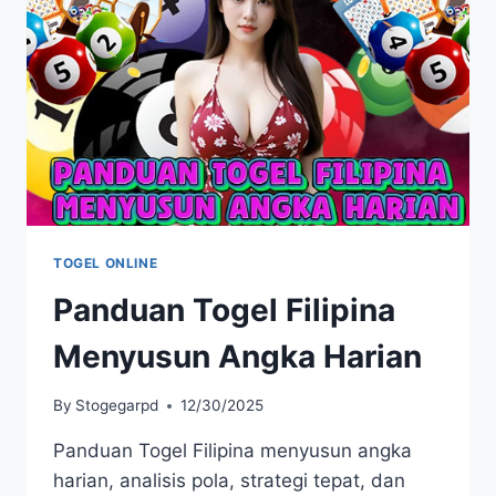
TOGEL ONLINE
Panduan Togel Filipina
Menyusun Angka Harian
By
Stogegarpd
12/30/2025
Panduan Togel Filipina menyusun angka
harian, analisis pola, strategi tepat, dan