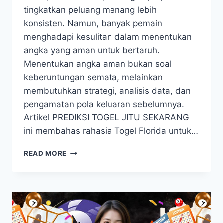
tingkatkan peluang menang lebih
konsisten. Namun, banyak pemain
menghadapi kesulitan dalam menentukan
angka yang aman untuk bertaruh.
Menentukan angka aman bukan soal
keberuntungan semata, melainkan
membutuhkan strategi, analisis data, dan
pengamatan pola keluaran sebelumnya.
Artikel PREDIKSI TOGEL JITU SEKARANG
ini membahas rahasia Togel Florida untuk…
RAHASIA
READ MORE
TOGEL
FLORIDA
MENENTUKAN
ANGKA
AMAN