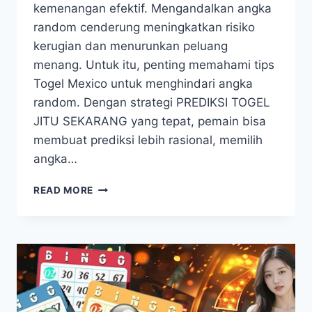
kemenangan efektif. Mengandalkan angka
random cenderung meningkatkan risiko
kerugian dan menurunkan peluang
menang. Untuk itu, penting memahami tips
Togel Mexico untuk menghindari angka
random. Dengan strategi PREDIKSI TOGEL
JITU SEKARANG yang tepat, pemain bisa
membuat prediksi lebih rasional, memilih
angka…
TIPS
READ MORE
TOGEL
MEXICO
MENGHINDARI
ANGKA
RANDOM