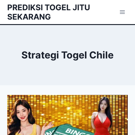
Skip
PREDIKSI TOGEL JITU
to
SEKARANG
content
Strategi Togel Chile