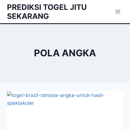
Skip
PREDIKSI TOGEL JITU
to
SEKARANG
content
POLA ANGKA