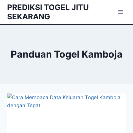
Skip
PREDIKSI TOGEL JITU
to
SEKARANG
content
Panduan Togel Kamboja