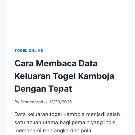
TOGEL ONLINE
Cara Membaca Data
Keluaran Togel Kamboja
Dengan Tepat
By
Stogegarpd
12/30/2025
Data keluaran togel Kamboja menjadi salah
satu acuan utama bagi pemain yang ingin
memahami tren angka dan pola