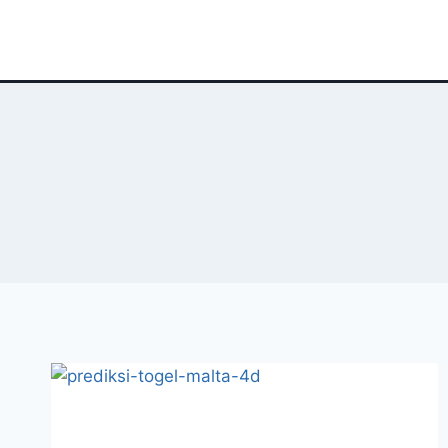
Skip
to
content