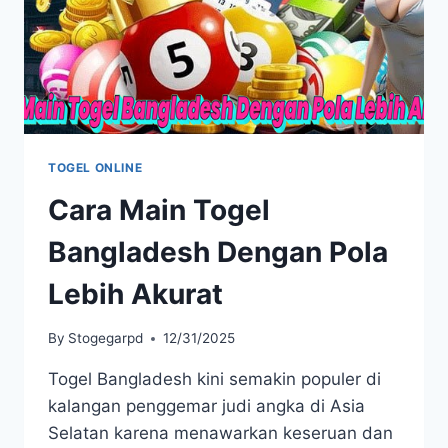
TOGEL ONLINE
Cara Main Togel
Bangladesh Dengan Pola
Lebih Akurat
By
Stogegarpd
12/31/2025
Togel Bangladesh kini semakin populer di
kalangan penggemar judi angka di Asia
Selatan karena menawarkan keseruan dan